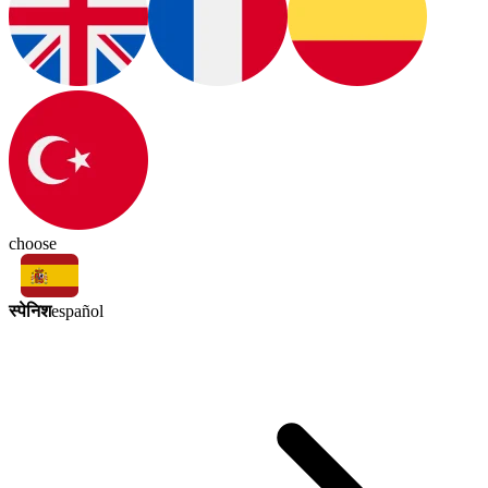
choose
स्पेनिश
español