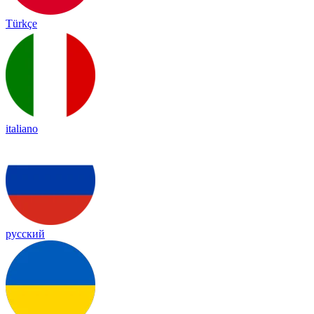
Türkçe
italiano
русский