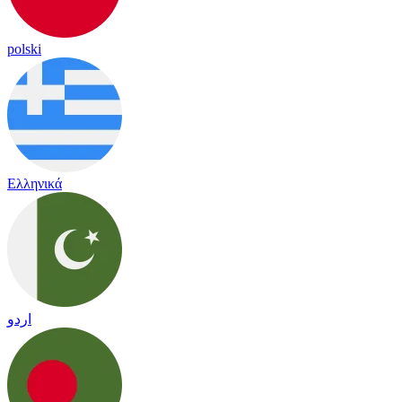
polski
Ελληνικά
اردو