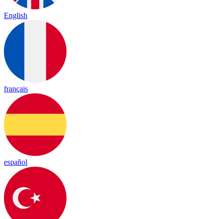
English
français
español