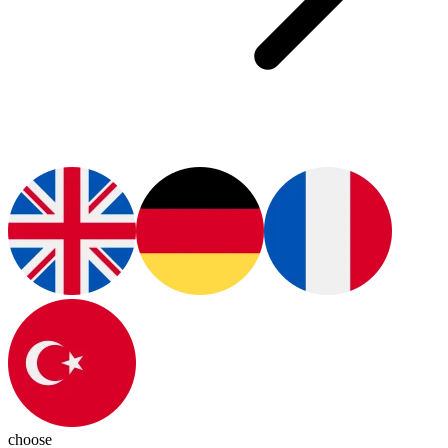
choose