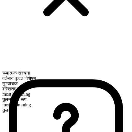
रूपात्मक संरचना
वर्तमान कृदंत विशेषण
गुणवाचक
श्रेष्ठतम रूप
most brimming
तुलनात्मक रूप
more brimming
तुलनीय