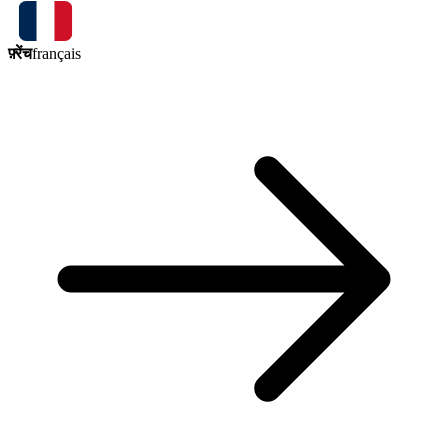
फ़्रेंच
français