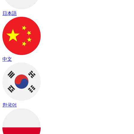
日本語
中文
한국어