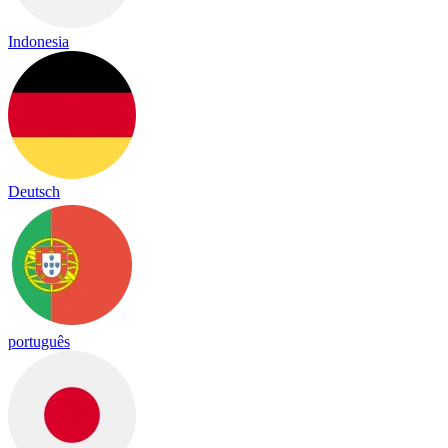
Indonesia
Deutsch
português