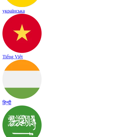
українська
Tiếng Việt
हिन्दी