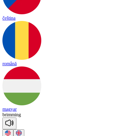
čeština
română
magyar
bri
mming