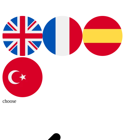
choose