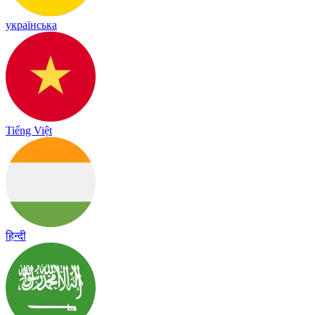
українська
Tiếng Việt
हिन्दी