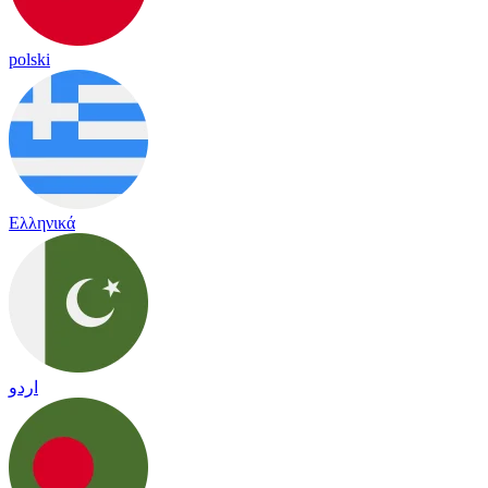
polski
Ελληνικά
اردو