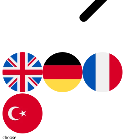
choose