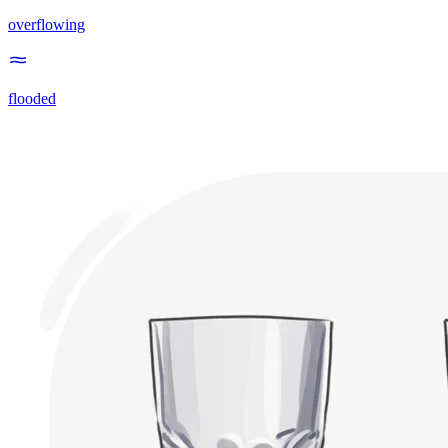
overflowing
flooded