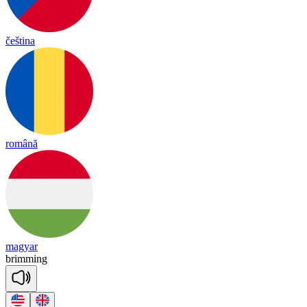
čeština
română
magyar
bri
mming