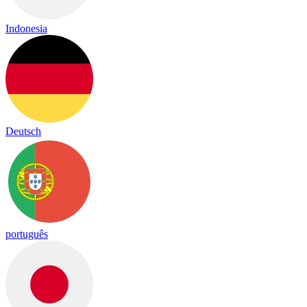
Indonesia
Deutsch
português