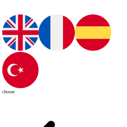
choose