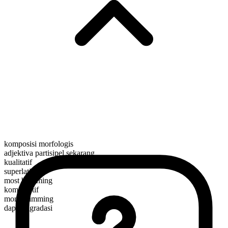
komposisi morfologis
adjektiva partisipel sekarang
kualitatif
superlatif
most brimming
komparatif
more brimming
dapat digradasi