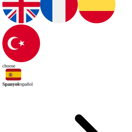
choose
Spanyol
español