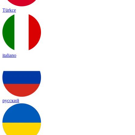
Türkçe
italiano
русский