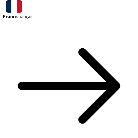
Prancis
français