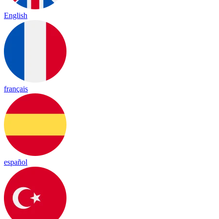
English
français
español