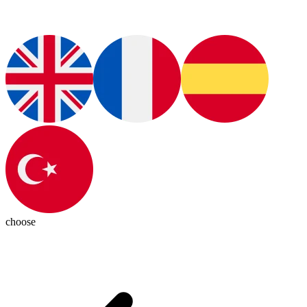
choose