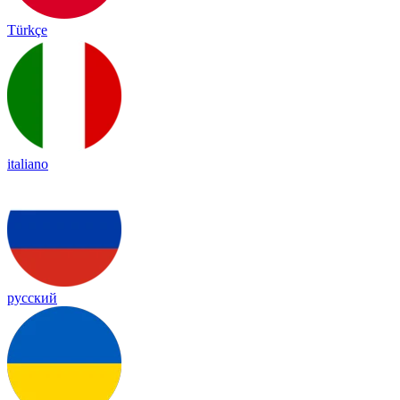
Türkçe
italiano
русский