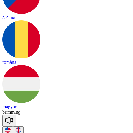
čeština
română
magyar
bri
mming