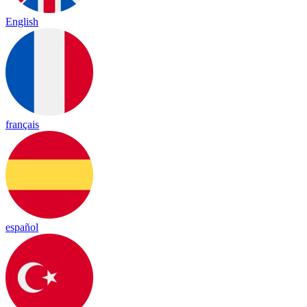
English
français
español