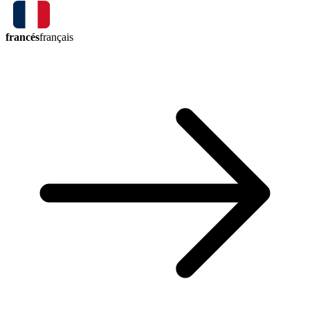
francés
français