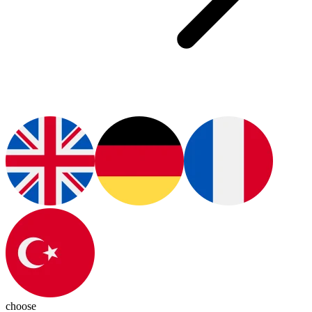
choose