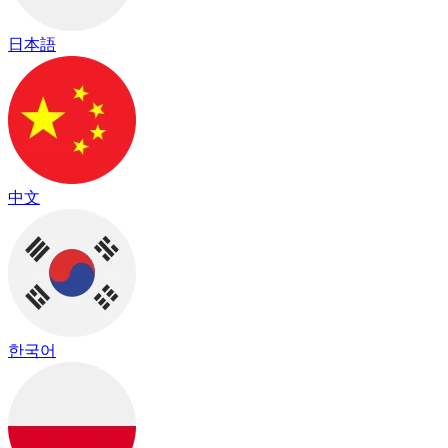
日本語
中文
한국어