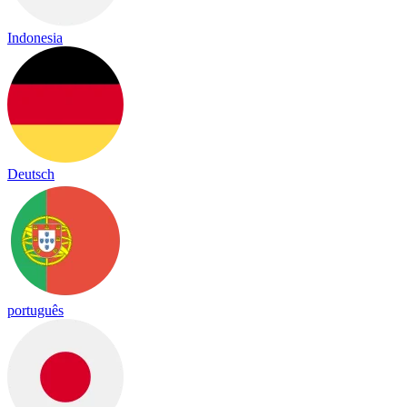
Indonesia
Deutsch
português