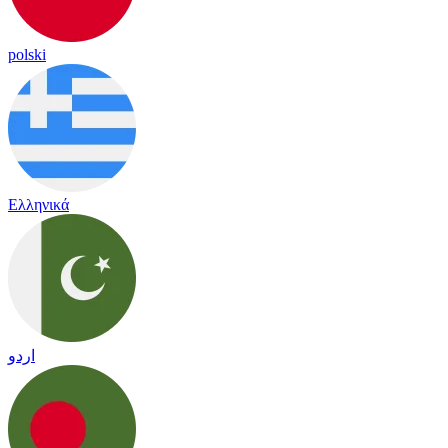
polski
Ελληνικά
اردو