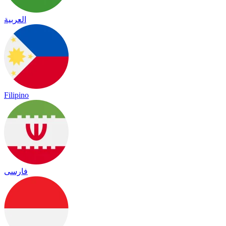
العربية
Filipino
فارسی