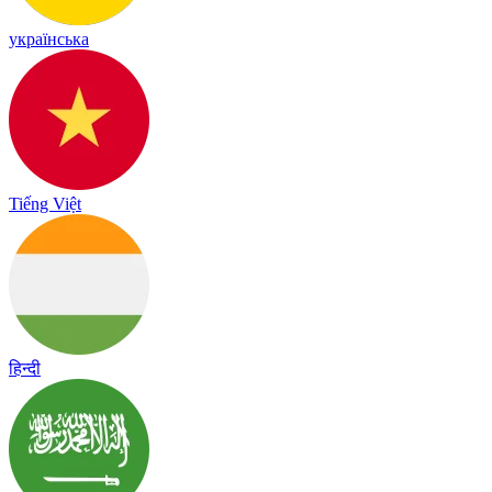
українська
Tiếng Việt
हिन्दी