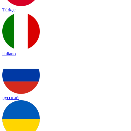
Türkçe
italiano
русский