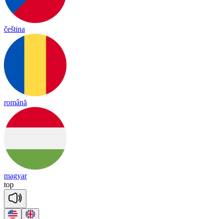
čeština
română
magyar
top