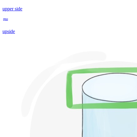
upper side
upside