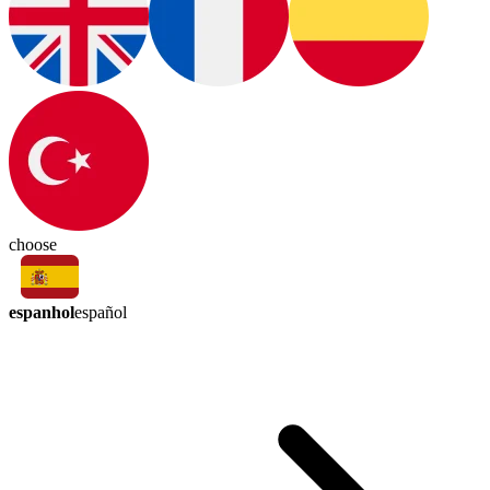
choose
espanhol
español