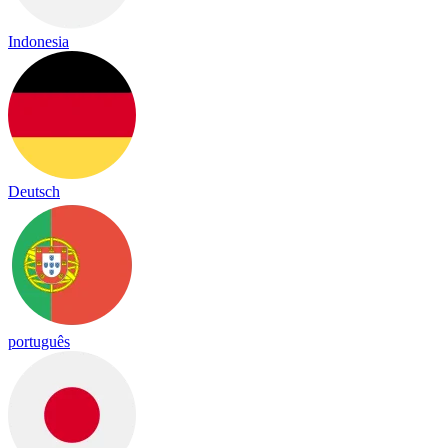
Indonesia
Deutsch
português