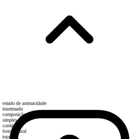
estado de animacidade
inanimado
composição morfológica
simples
contável
forma plural
tops