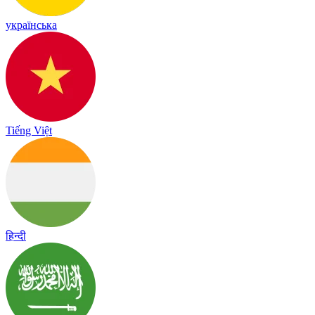
українська
Tiếng Việt
हिन्दी