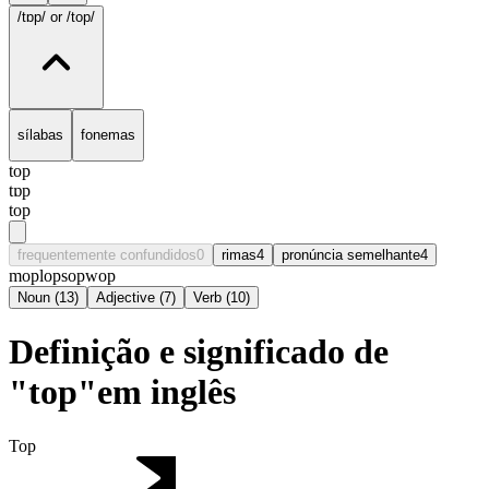
/tɒp/
or /top/
sílabas
fonemas
top
tɒp
top
frequentemente confundidos
0
rimas
4
pronúncia semelhante
4
mop
lop
sop
wop
Noun
(
13
)
Adjective
(
7
)
Verb
(
10
)
Definição e significado de
"top"em inglês
Top