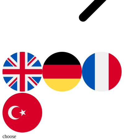
choose