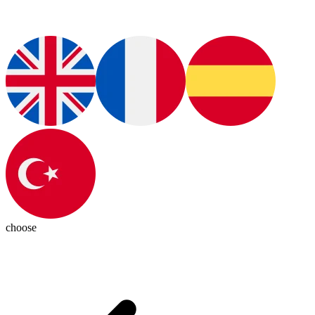
choose