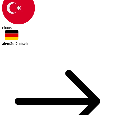
choose
alemão
Deutsch