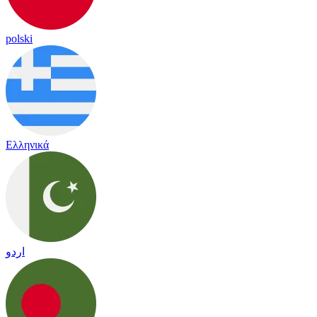
polski
Ελληνικά
اردو