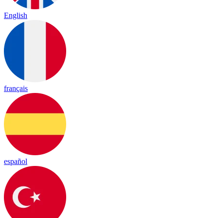
English
français
español