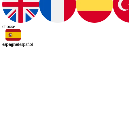
choose
espagnol
español