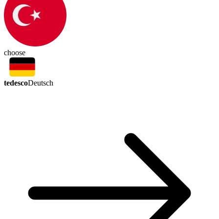
choose
tedesco
Deutsch