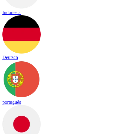
Indonesia
Deutsch
português