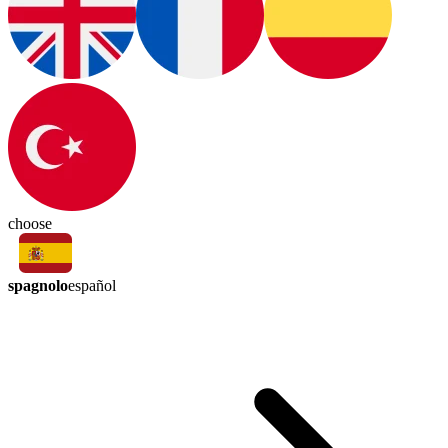
choose
spagnolo
español