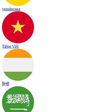
українська
Tiếng Việt
हिन्दी