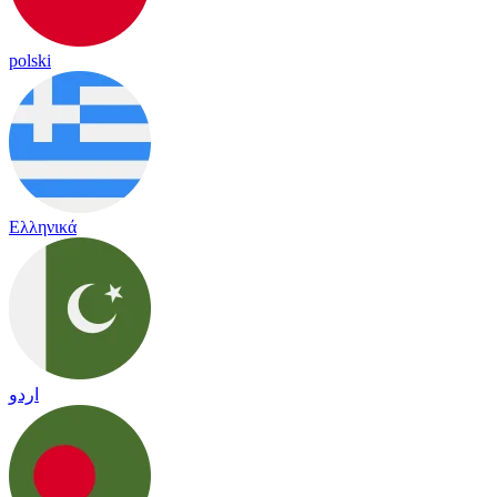
polski
Ελληνικά
اردو