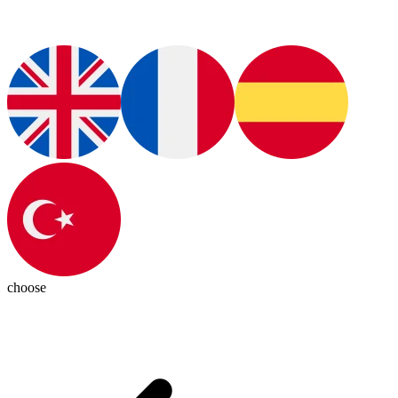
choose