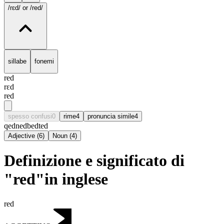
/rɛd/
or /red/
sillabe
fonemi
red
rɛd
red
spesso confusi
0
rime
4
pronuncia simile
4
qed
ned
bed
ted
Adjective
(
6
)
Noun
(
4
)
Definizione e significato di
"red"in inglese
red