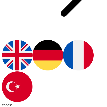
choose