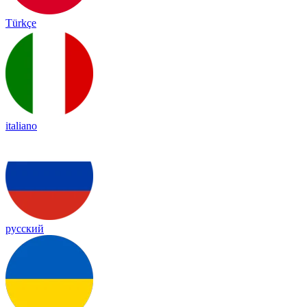
Türkçe
italiano
русский