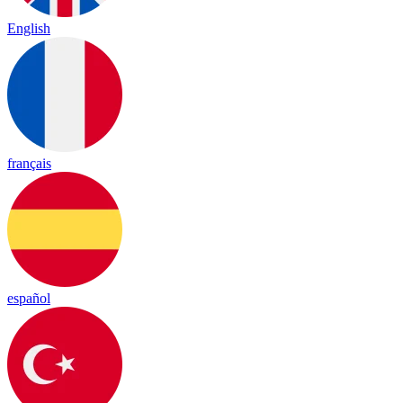
English
français
español