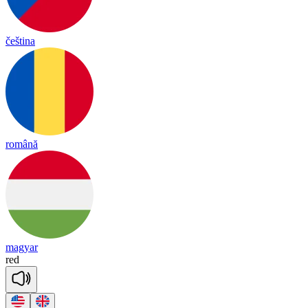
čeština
română
magyar
red