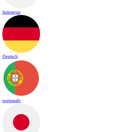
Indonesia
Deutsch
português