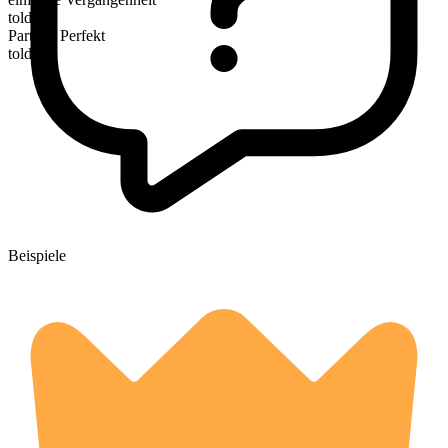
told
Partizip Perfekt
told
Beispiele