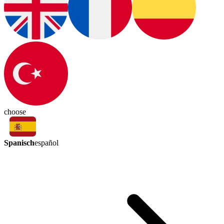
choose
Spanisch
español