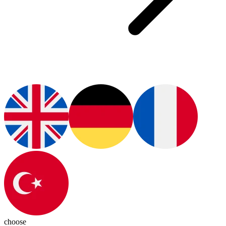
choose