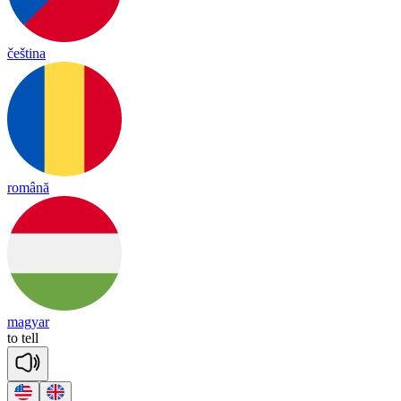
čeština
română
magyar
to
tell