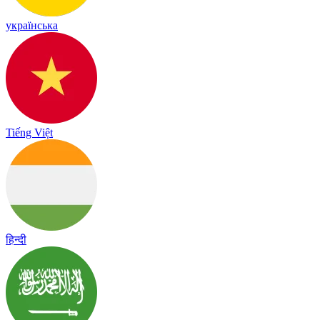
українська
Tiếng Việt
हिन्दी