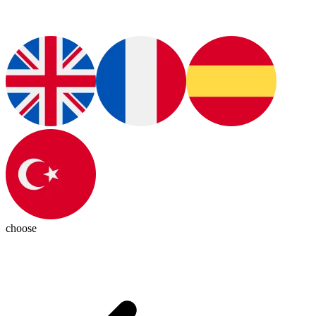
choose