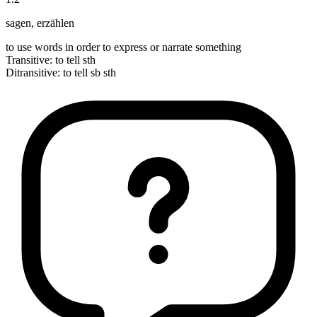
sagen
,
erzählen
to use words in order to express or narrate something
Transitive
:
to tell
sth
Ditransitive
:
to tell
sb sth