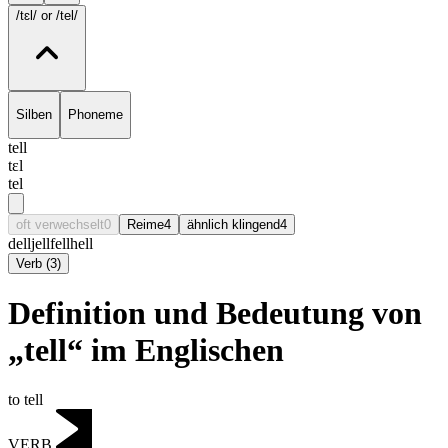
/tɛl/
or /tel/
Silben
Phoneme
tell
tɛl
tel
oft verwechselt
0
Reime
4
ähnlich klingend
4
dell
jell
fell
hell
Verb
(
3
)
Definition und Bedeutung von
„tell“ im Englischen
to tell
VERB