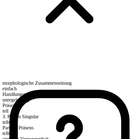
morphologische Zusammensetzung
einfach
Handlungsverb
unregelmäßig
Präsens
tell
3. Person Singular
tells
Partizip Präsens
telling
einfache Vergangenheit