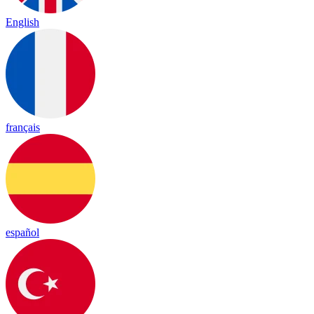
English
français
español