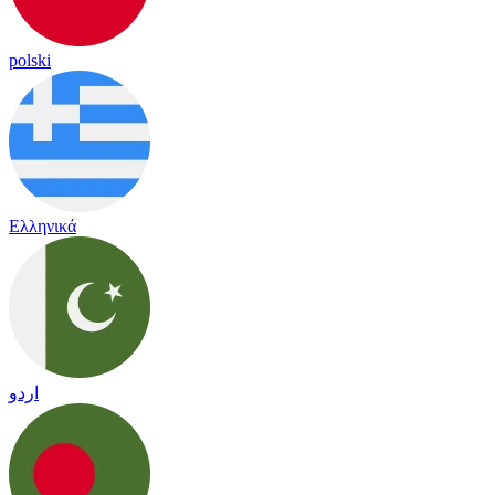
polski
Ελληνικά
اردو