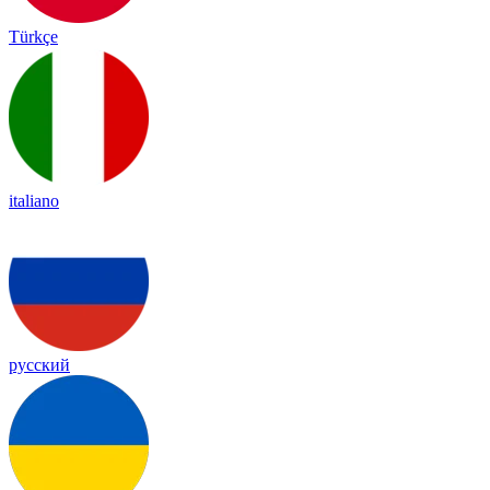
Türkçe
italiano
русский