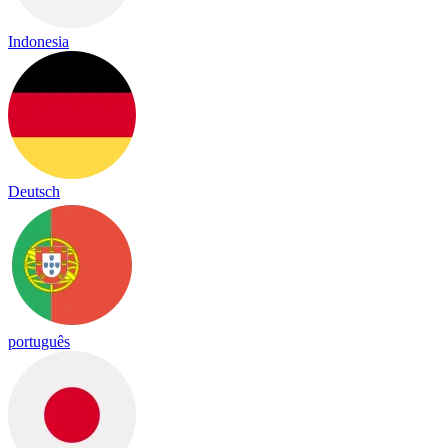
Indonesia
Deutsch
português