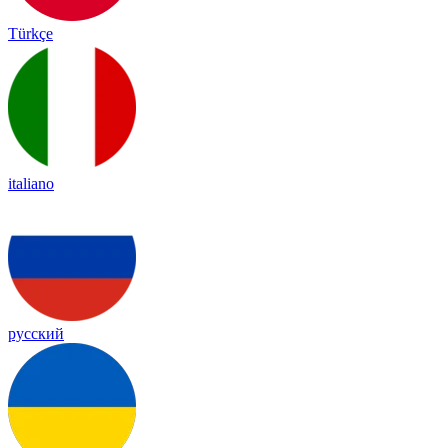
Türkçe
italiano
русский