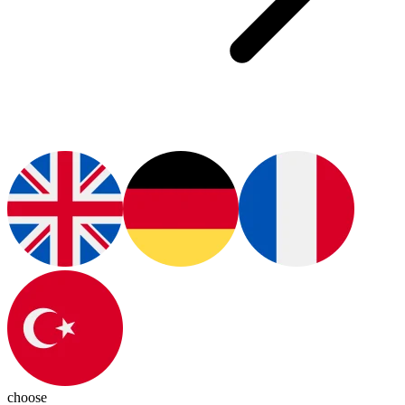
choose