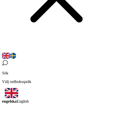
Sök
Välj ordboksspråk
engelska
English