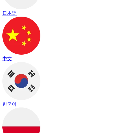
日本語
中文
한국어