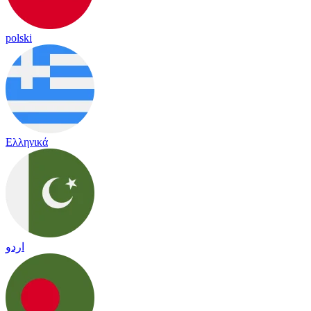
polski
Ελληνικά
اردو