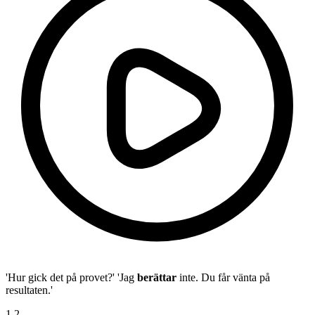
'Hur gick det på provet?' 'Jag
berättar
inte. Du får vänta på
resultaten.'
1
.
2