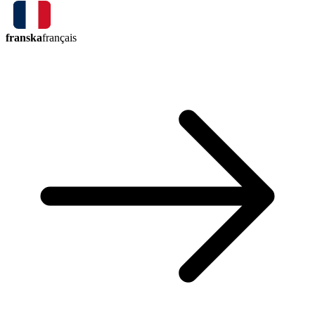
franska
français