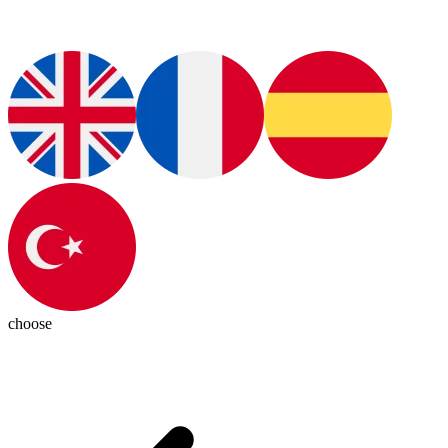
choose