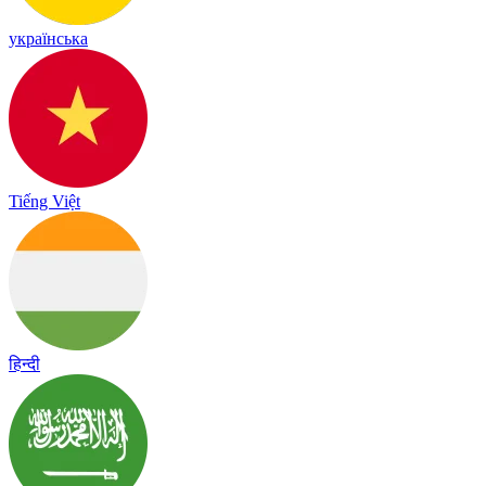
українська
Tiếng Việt
हिन्दी