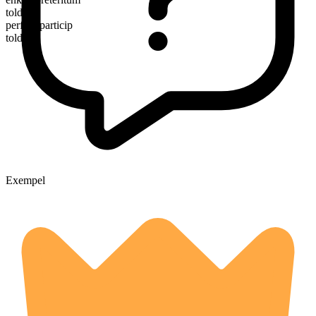
told
perfekt particip
told
Exempel