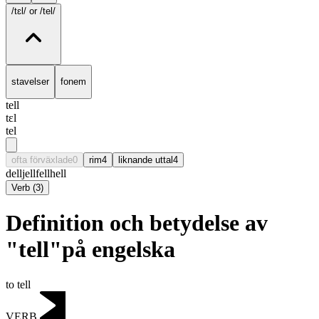
/tɛl/
or /tel/
stavelser
fonem
tell
tɛl
tel
ofta förväxlade
0
rim
4
liknande uttal
4
dell
jell
fell
hell
Verb
(
3
)
Definition och betydelse av
"tell"på engelska
to tell
VERB