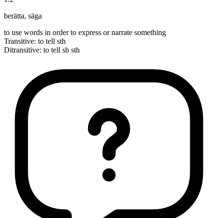
berätta
,
säga
to use words in order to express or narrate something
Transitive
:
to tell
sth
Ditransitive
:
to tell
sb sth