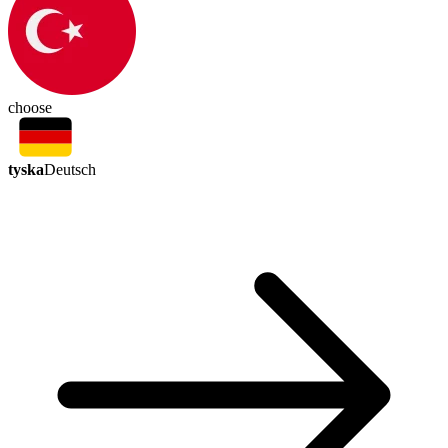
choose
tyska
Deutsch