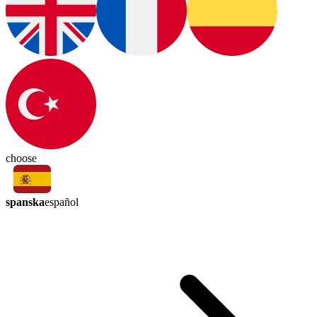
choose
spanska
español