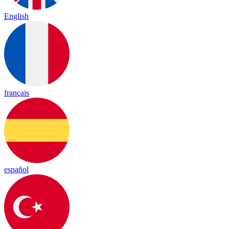
English
français
español