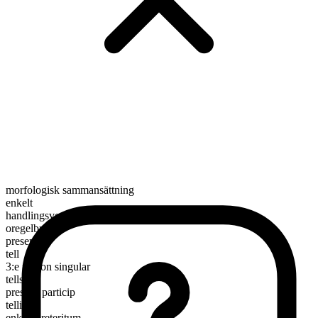
morfologisk sammansättning
enkelt
handlingsverb
oregelbundet
presens
tell
3:e person singular
tells
presens particip
telling
enkelt preteritum