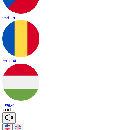
čeština
română
magyar
to
tell