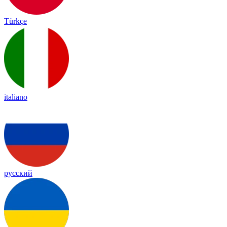
Türkçe
italiano
русский