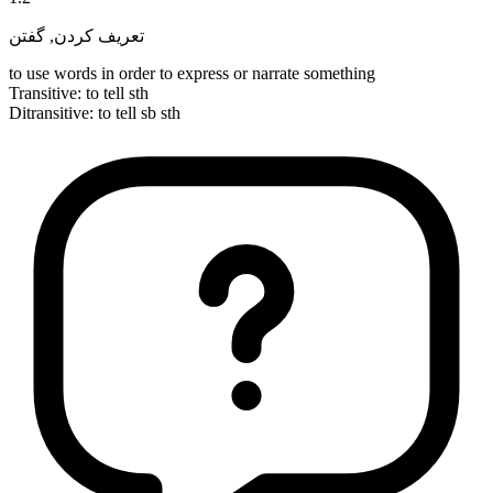
گفتن
,
تعریف کردن
to use words in order to express or narrate something
Transitive
:
to tell
sth
Ditransitive
:
to tell
sb sth