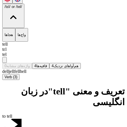
/tɛl/
or /tel/
واج‌ها
هجاها
tell
tɛl
tel
0
واژه‌های مشابه
4
قافیه‌ها
4
هم‌آواهای نزدیک
dell
jell
fell
hell
Verb
(
3
)
تعریف و معنی "tell"در زبان
انگلیسی
to tell