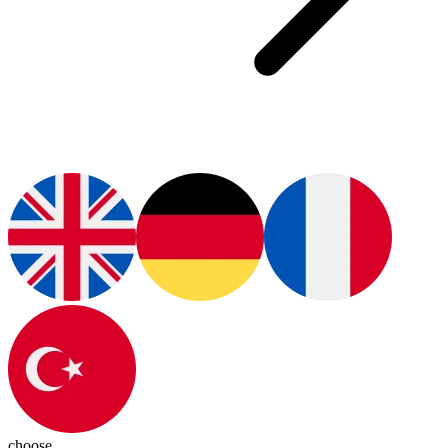
choose