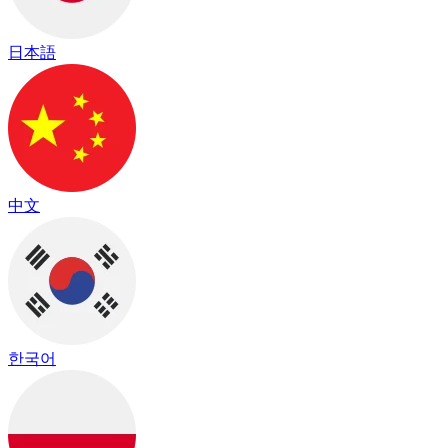
日本語
中文
한국어