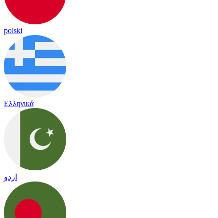
polski
Ελληνικά
اردو