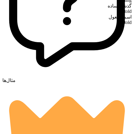
telling
گذشته ساده
told
اسم مفعول
told
مثال‌ها