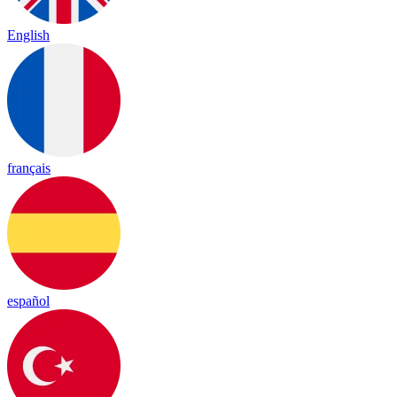
English
français
español