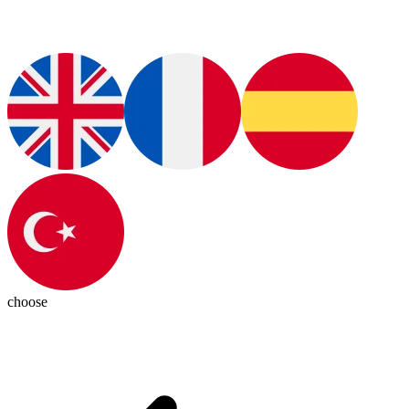
choose