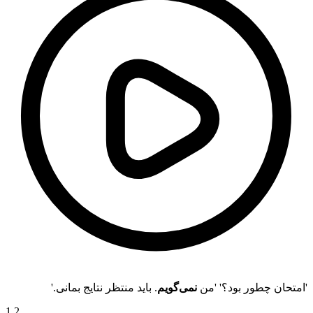
'امتحان چطور بود؟' 'من
نمی‌گویم
. باید منتظر نتایج بمانی.'
1
.
2