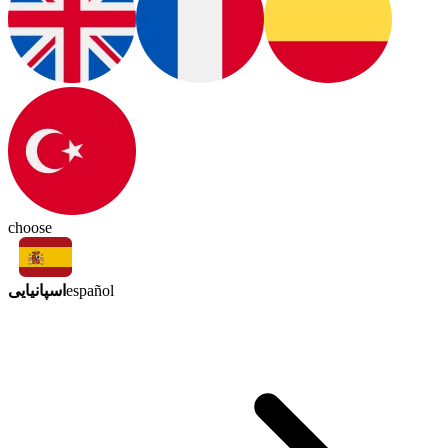
choose
اسپانیایی
español