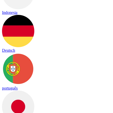
Indonesia
Deutsch
português