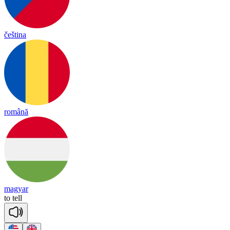
čeština
română
magyar
to
tell