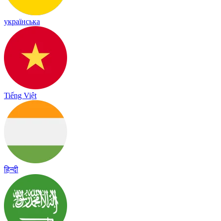
українська
Tiếng Việt
हिन्दी