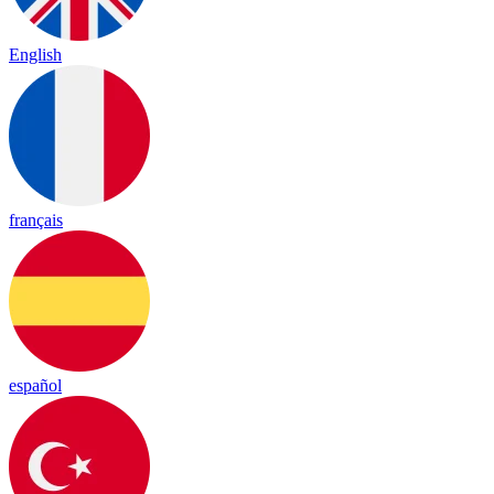
English
français
español