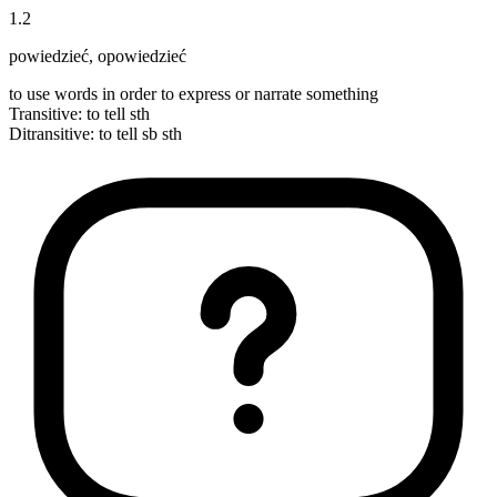
1
.
2
powiedzieć
,
opowiedzieć
to use words in order to express or narrate something
Transitive
:
to tell
sth
Ditransitive
:
to tell
sb sth