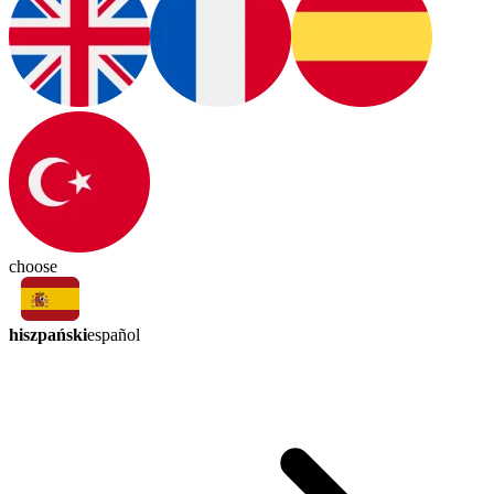
choose
hiszpański
español