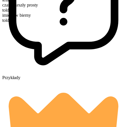
czas przeszły prosty
told
imiesłów bierny
told
Przykłady