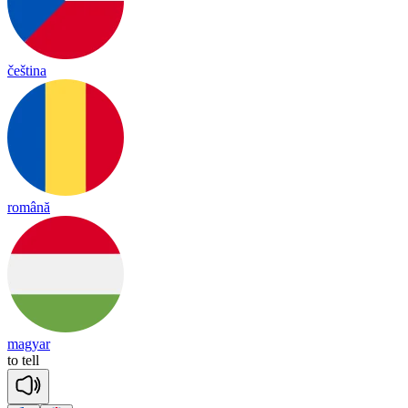
čeština
română
magyar
to
tell