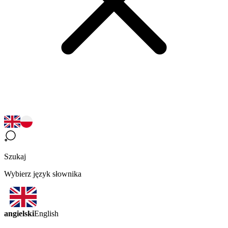
Szukaj
Wybierz język słownika
angielski
English