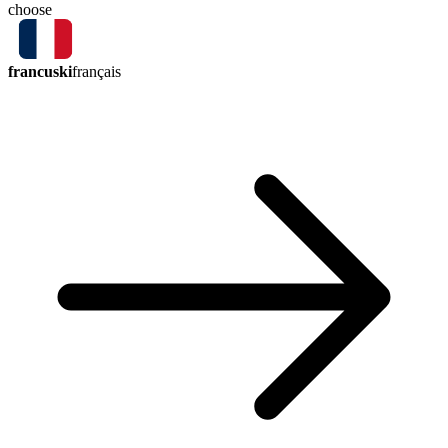
choose
francuski
français