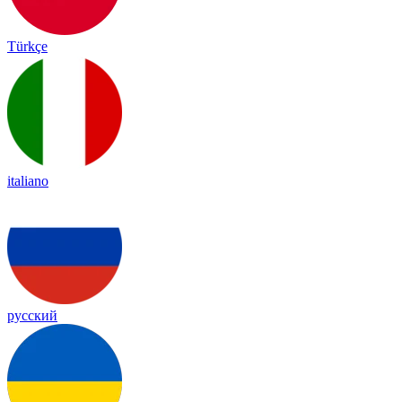
Türkçe
italiano
русский