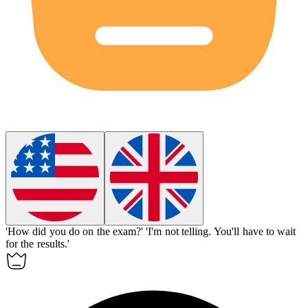
'How did you do on the exam?'
'I'm not
telling
.
You'll have to wait
for the results.'