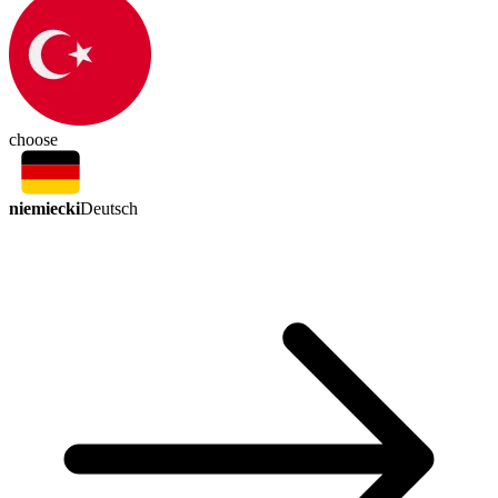
choose
niemiecki
Deutsch