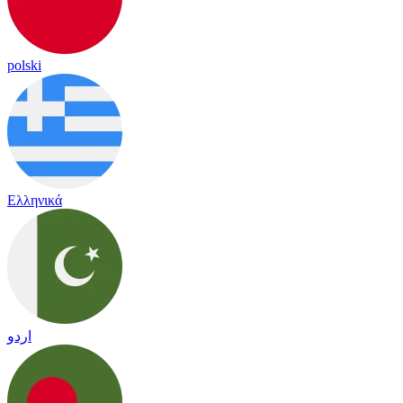
polski
Ελληνικά
اردو