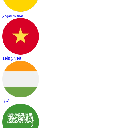
українська
Tiếng Việt
हिन्दी