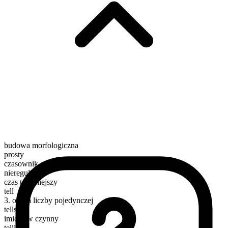
budowa morfologiczna
prosty
czasownik czynnościowy
nieregularny
czas teraźniejszy
tell
3. osoba liczby pojedynczej
tells
imiesłów czynny
telling