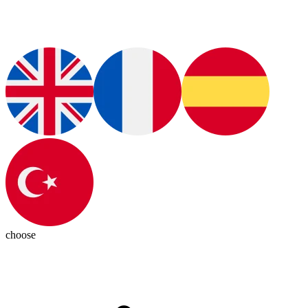
choose