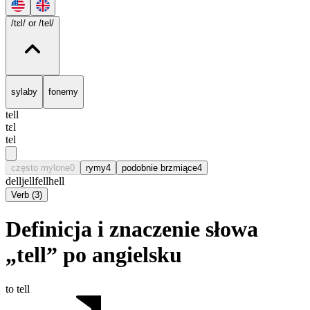
/tɛl/
or /tel/
sylaby
fonemy
tell
tɛl
tel
często mylone
0
rymy
4
podobnie brzmiące
4
dell
jell
fell
hell
Verb
(
3
)
Definicja i znaczenie słowa
„tell” po angielsku
to tell