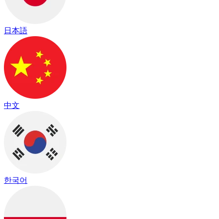
日本語
中文
한국어