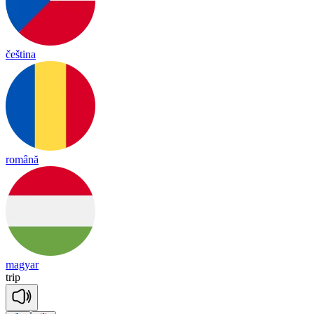
čeština
română
magyar
trip