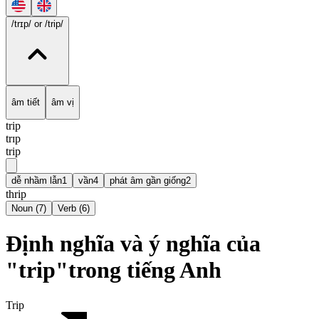
/trɪp/
or /trip/
âm tiết
âm vị
trip
trɪp
trip
dễ nhầm lẫn
1
vần
4
phát âm gần giống
2
thrip
Noun
(
7
)
Verb
(
6
)
Định nghĩa và ý nghĩa của
"trip"trong tiếng Anh
Trip