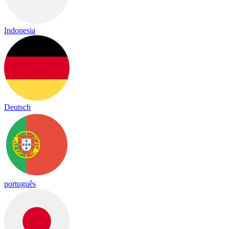
Indonesia
Deutsch
português