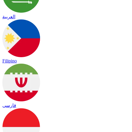
العربية
Filipino
فارسی