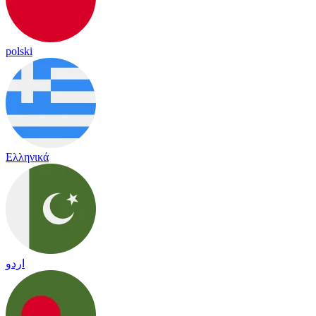
polski
Ελληνικά
اردو