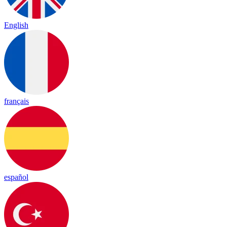
English
français
español