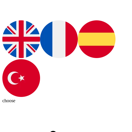
choose