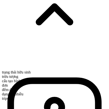
trạng thái hữu sinh
trừu tượng
cấu tạo hình thái
đơn
đếm được
dạng số nhiều
trips