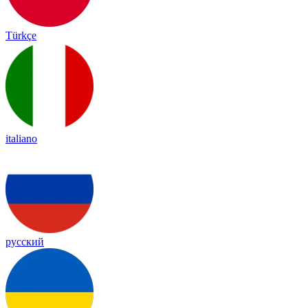
Türkçe
italiano
русский