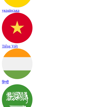
українська
Tiếng Việt
हिन्दी