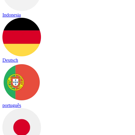
Indonesia
Deutsch
português