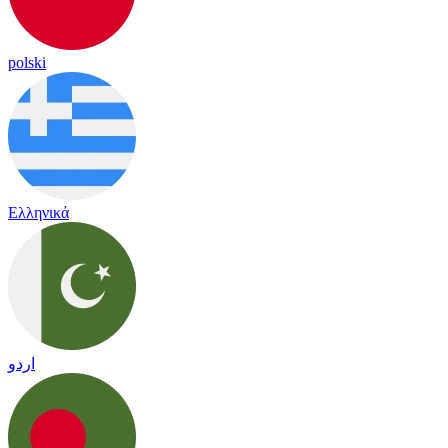
polski
Ελληνικά
اردو