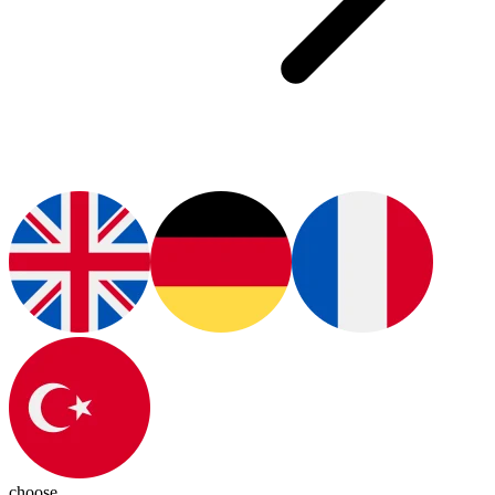
choose