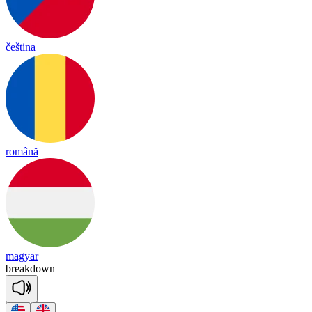
čeština
română
magyar
break
down