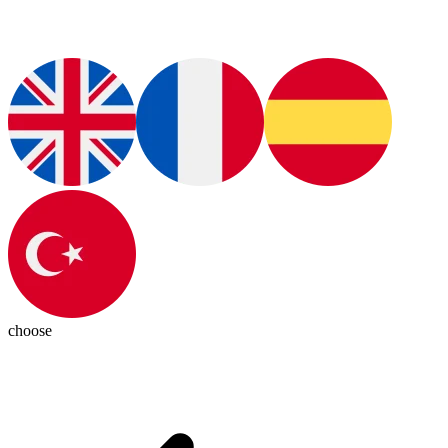
choose