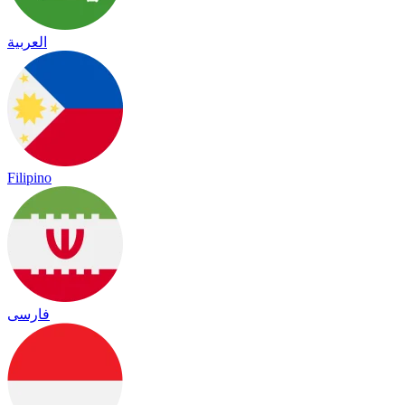
العربية
Filipino
فارسی