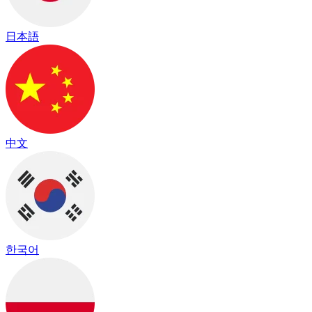
日本語
中文
한국어