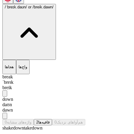
/ˈbreɪk.daʊn/
or /breik.dawn/
واج‌ها
هجاها
break
ˈbreɪk
breik
down
daʊn
dawn
0
واژه‌های مشابه
2
قافیه‌ها
0
هم‌آواهای نزدیک
shakedown
takedown