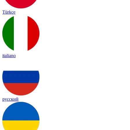
Türkçe
italiano
русский