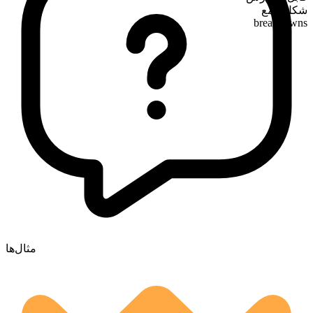
شکل جمع
breakdowns
مثال‌ها