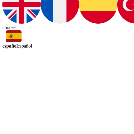
choose
español
español