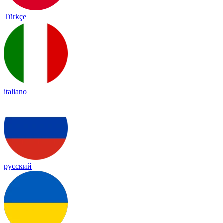
Türkçe
italiano
русский