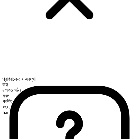
প্রাণবাচকতার অবস্থা
জড়
রূপগত গঠন
সরল
গণনীয়
বহুবচন রূপ
banks