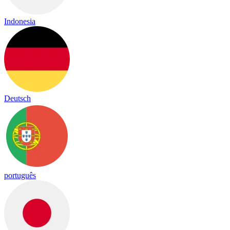
Indonesia
Deutsch
português