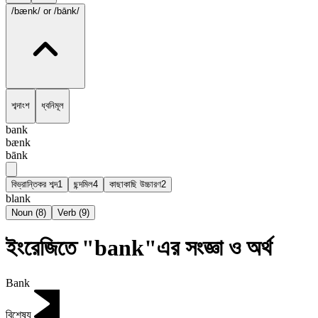
/bænk/
or /bānk/
শব্দাংশ
ধ্বনিমূল
bank
bænk
bānk
বিভ্রান্তিকর শব্দ
1
ছন্দমিল
4
কাছাকাছি উচ্চারণ
2
blank
Noun
(
8
)
Verb
(
9
)
ইংরেজিতে "bank"এর সংজ্ঞা ও অর্থ
Bank
বিশেষ্য