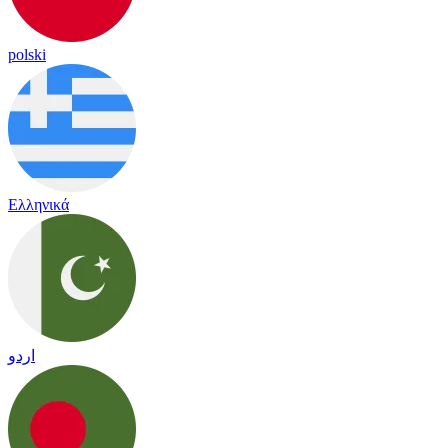
polski
Ελληνικά
اردو