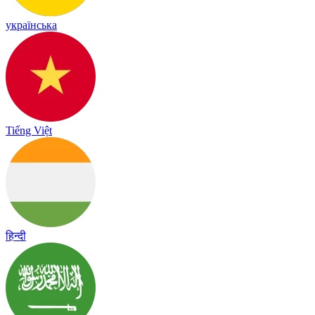
українська
Tiếng Việt
हिन्दी