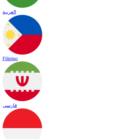
العربية
Filipino
فارسی