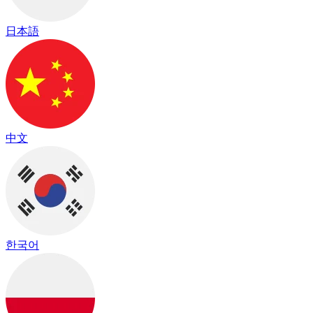
日本語
中文
한국어