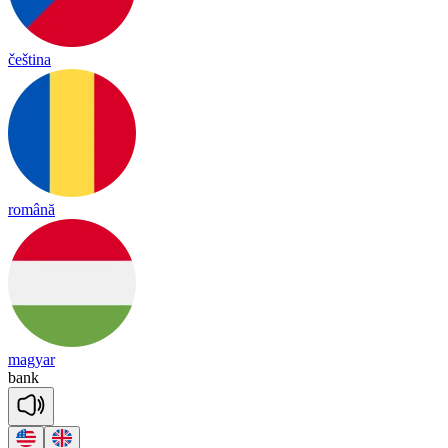
čeština
română
magyar
bank