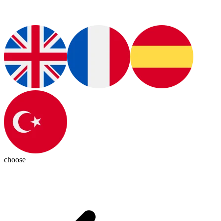
choose