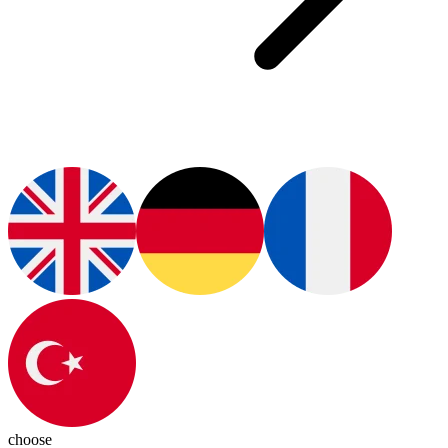
choose