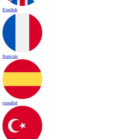
English
français
español