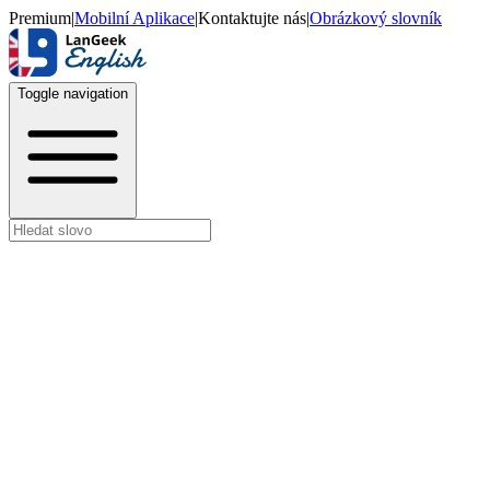
Premium
|
Mobilní Aplikace
|
Kontaktujte nás
|
Obrázkový slovník
Toggle navigation