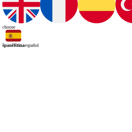
choose
španělština
español