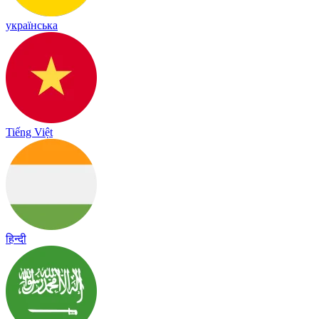
українська
Tiếng Việt
हिन्दी