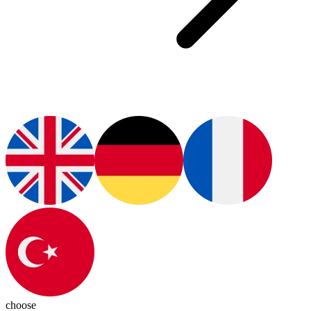
choose