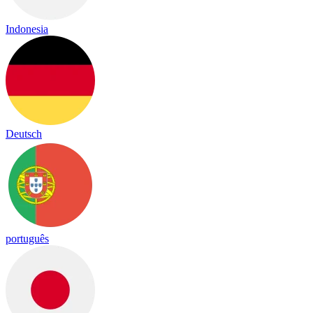
Indonesia
Deutsch
português