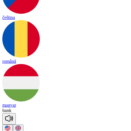
čeština
română
magyar
bank