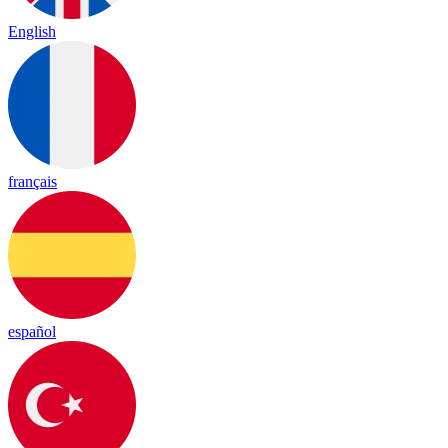
English
français
español