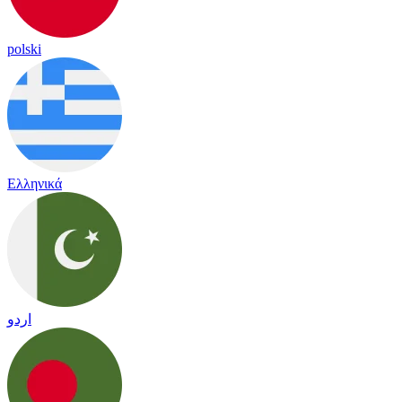
polski
Ελληνικά
اردو