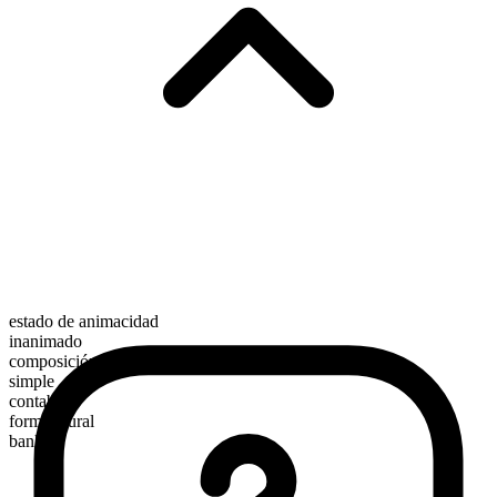
estado de animacidad
inanimado
composición morfológica
simple
contable
forma plural
banks