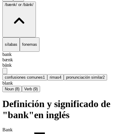
/bænk/
or /bānk/
sílabas
fonemas
bank
bænk
bānk
confusiones comunes
1
rimas
4
pronunciación similar
2
blank
Noun
(
8
)
Verb
(
9
)
Definición y significado de
"bank"en inglés
Bank