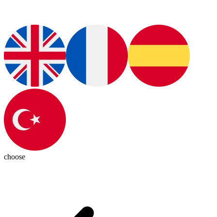
choose