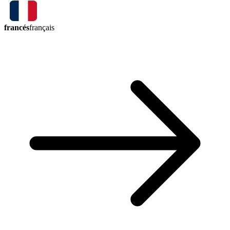
francés
français