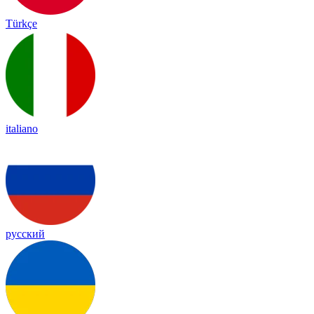
Türkçe
italiano
русский