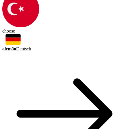
choose
alemão
Deutsch