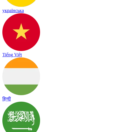
українська
Tiếng Việt
हिन्दी