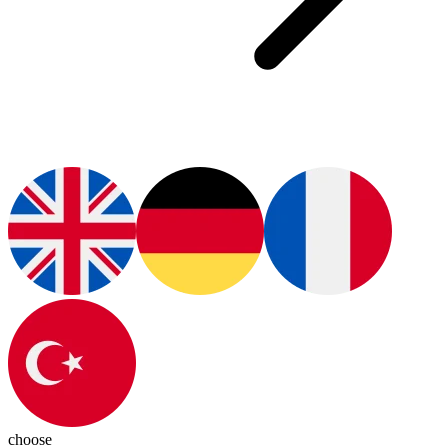
choose