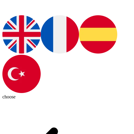
choose