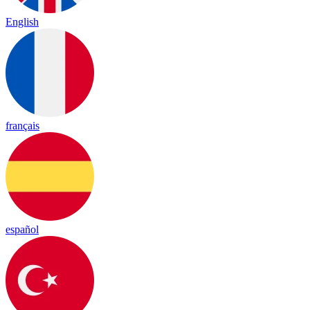
English
français
español