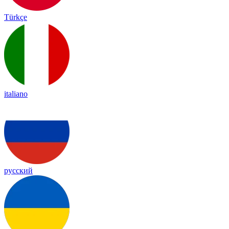
Türkçe
italiano
русский