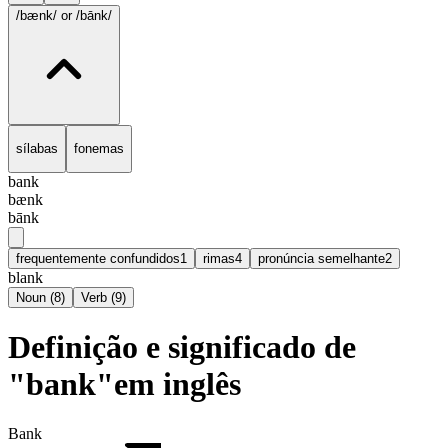
/bænk/
or /bānk/
sílabas
fonemas
bank
bænk
bānk
frequentemente confundidos
1
rimas
4
pronúncia semelhante
2
blank
Noun
(
8
)
Verb
(
9
)
Definição e significado de
"bank"em inglês
Bank