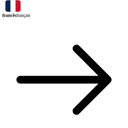
francês
français