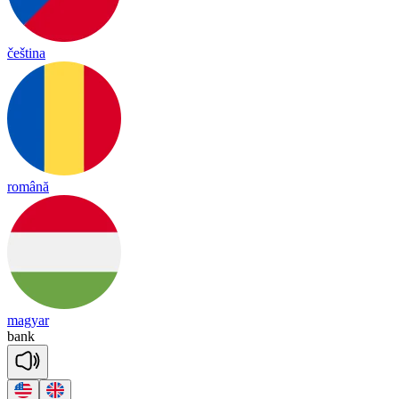
čeština
română
magyar
bank