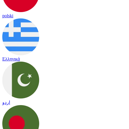
polski
Ελληνικά
اردو