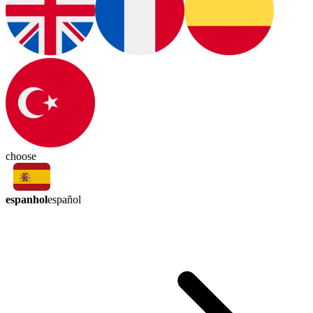
choose
espanhol
español