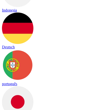
Indonesia
Deutsch
português