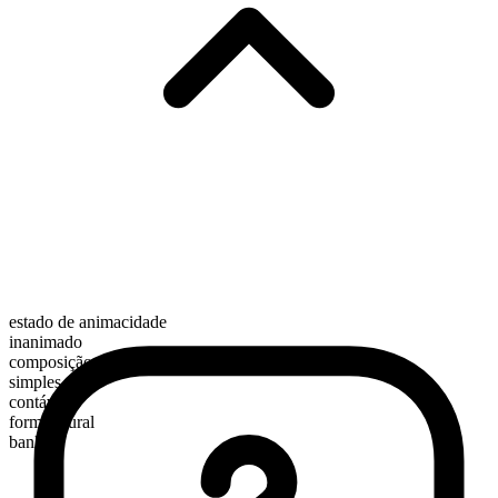
estado de animacidade
inanimado
composição morfológica
simples
contável
forma plural
banks