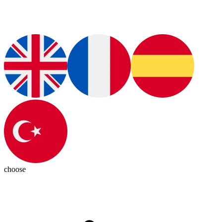
choose