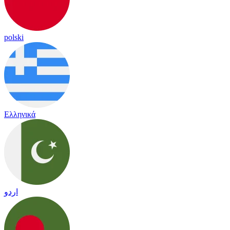
polski
Ελληνικά
اردو