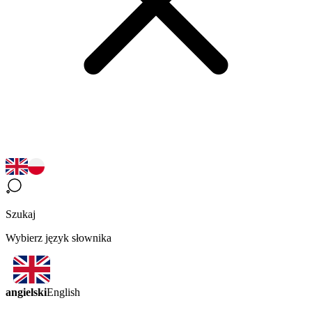
Szukaj
Wybierz język słownika
angielski
English