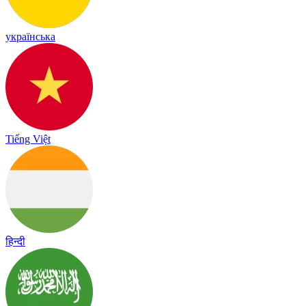
українська
Tiếng Việt
हिन्दी