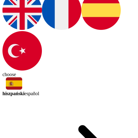
choose
hiszpański
español