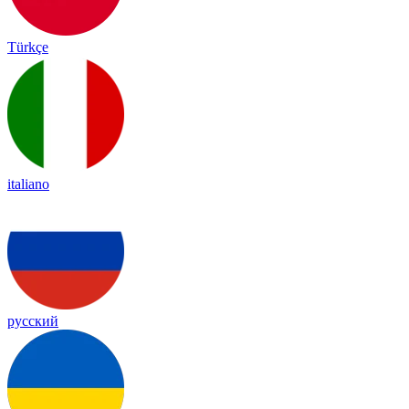
Türkçe
italiano
русский