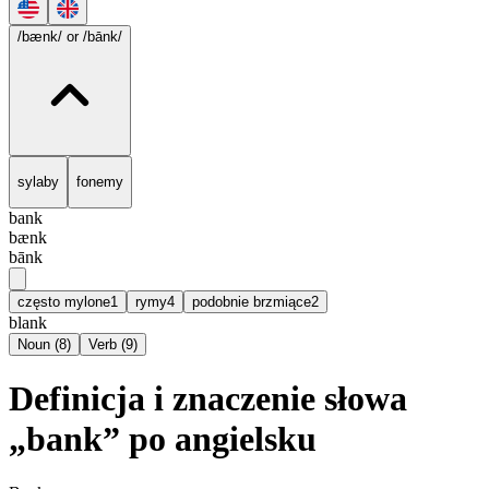
/bænk/
or /bānk/
sylaby
fonemy
bank
bænk
bānk
często mylone
1
rymy
4
podobnie brzmiące
2
blank
Noun
(
8
)
Verb
(
9
)
Definicja i znaczenie słowa
„bank” po angielsku