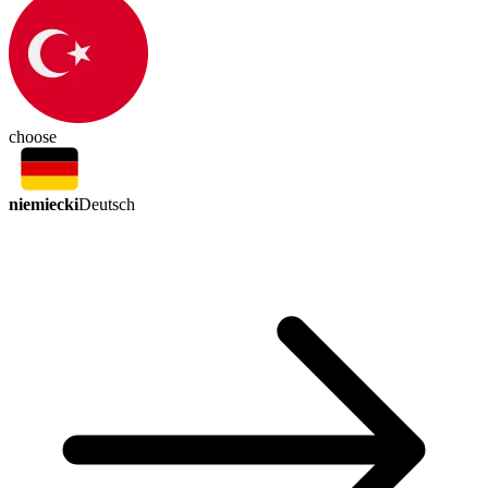
choose
niemiecki
Deutsch