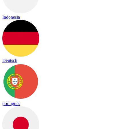
Indonesia
Deutsch
português