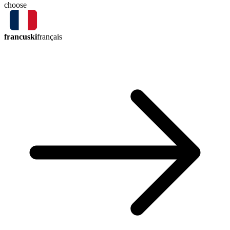
choose
francuski
français