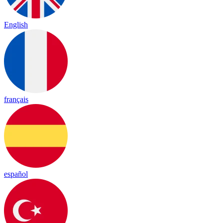
English
français
español