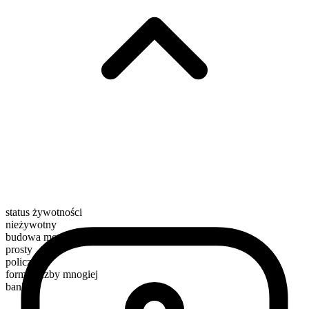
status żywotności
nieżywotny
budowa morfologiczna
prosty
policzalny
forma liczby mnogiej
banks