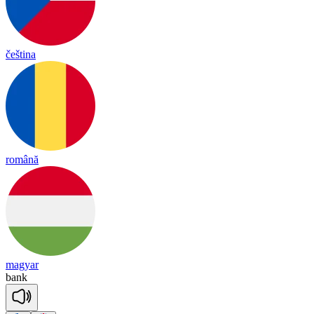
čeština
română
magyar
bank