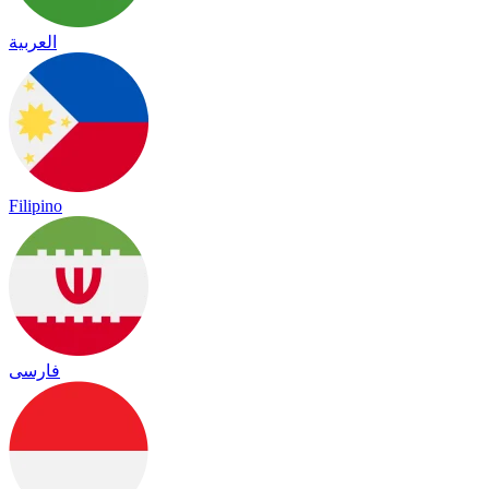
العربية
Filipino
فارسی