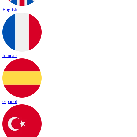
English
français
español