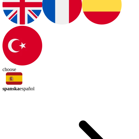
choose
spanska
español