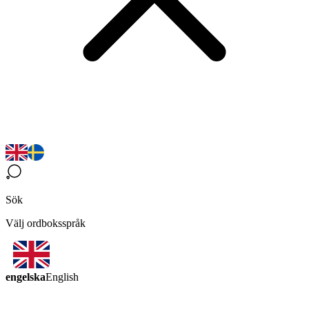
Sök
Välj ordboksspråk
engelska
English