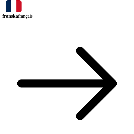
franska
français