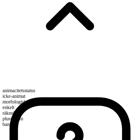
animacitetsstatus
icke-animat
morfologisk sammansättning
enkelt
räknebart
pluralform
banks