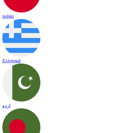
polski
Ελληνικά
اردو