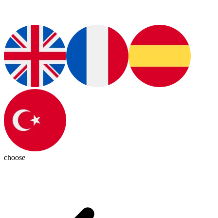
choose