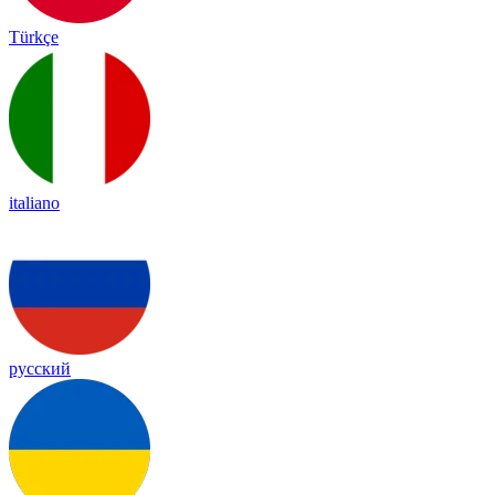
Türkçe
italiano
русский