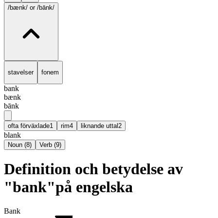
/bænk/
or /bānk/
stavelser
fonem
bank
bænk
bānk
ofta förväxlade
1
rim
4
liknande uttal
2
blank
Noun
(
8
)
Verb
(
9
)
Definition och betydelse av
"bank"på engelska
Bank