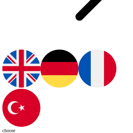
choose