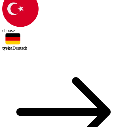
choose
tyska
Deutsch