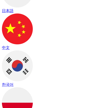
日本語
中文
한국어