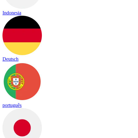
Indonesia
Deutsch
português