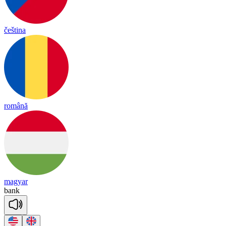
čeština
română
magyar
bank