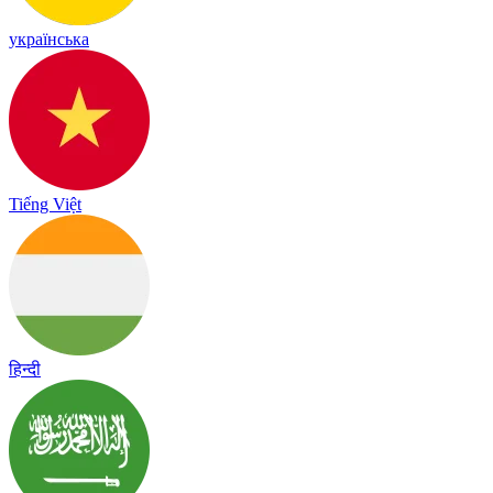
українська
Tiếng Việt
हिन्दी