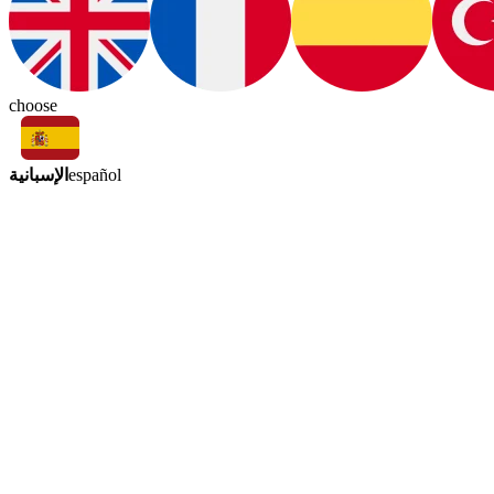
choose
الإسبانية
español