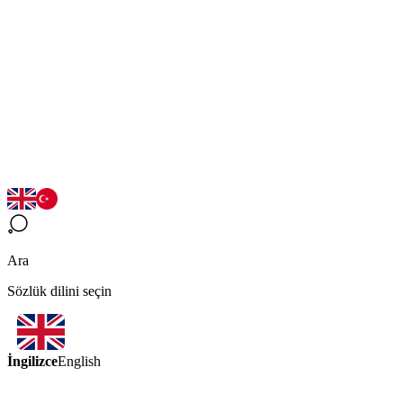
Ara
Sözlük dilini seçin
İngilizce
English