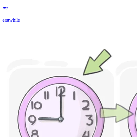
erstwhile