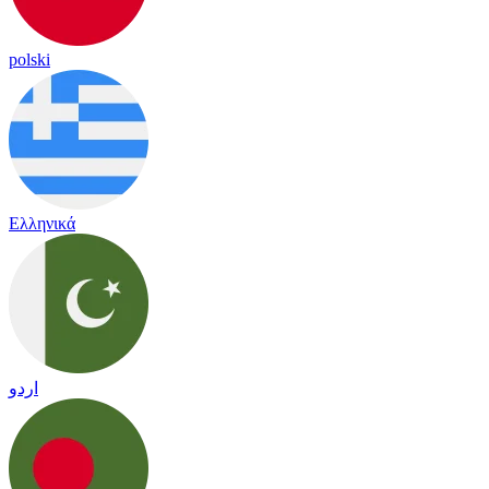
polski
Ελληνικά
اردو