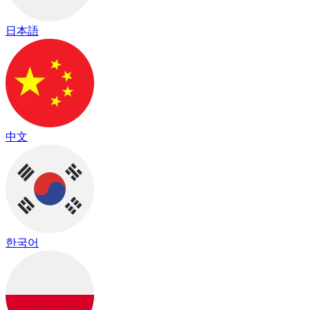
日本語
中文
한국어