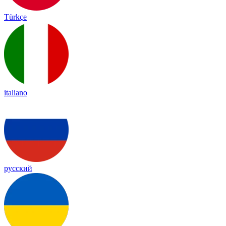
Türkçe
italiano
русский