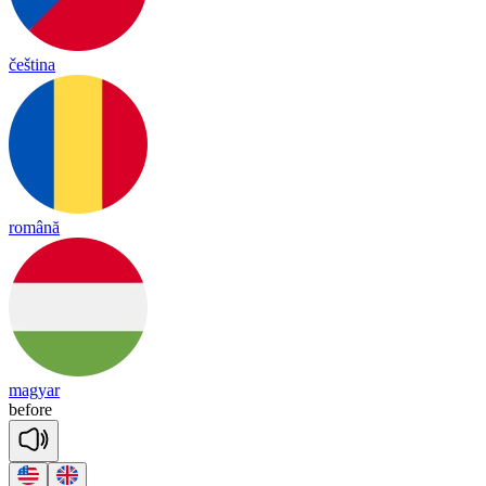
čeština
română
magyar
be
fore