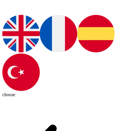
choose