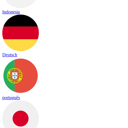
Indonesia
Deutsch
português