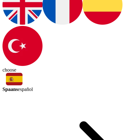
choose
Spaans
español