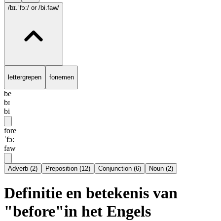
/bɪ.ˈfɔ:/
or /bi.faw/
lettergrepen
fonemen
be
bɪ
bi
fore
ˈfɔ:
faw
Adverb
(
2
)
Preposition
(
12
)
Conjunction
(
6
)
Noun
(
2
)
Definitie en betekenis van
"before"in het Engels