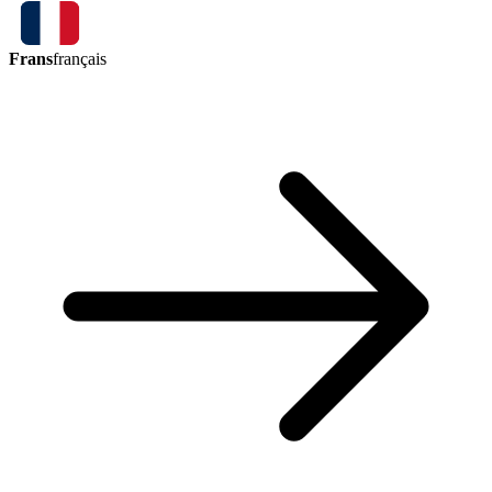
Frans
français