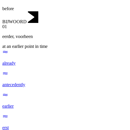
before
BIJWOORD
01
eerder
,
voorheen
at an earlier point in time
already
antecedently
earlier
erst