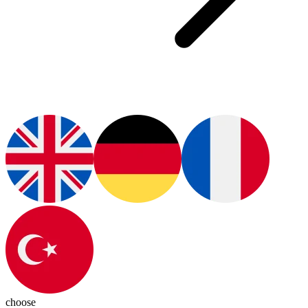
choose