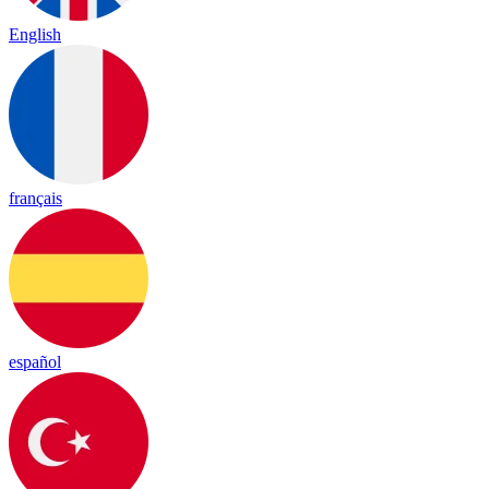
English
français
español