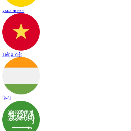
українська
Tiếng Việt
हिन्दी