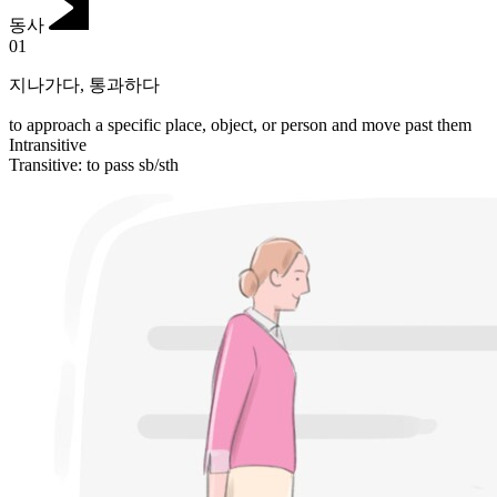
동사
01
지나가다
,
통과하다
to approach a specific place, object, or person and move past them
Intransitive
Transitive
:
to pass
sb/sth