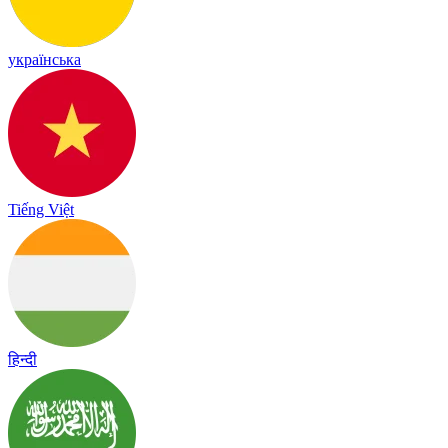
українська
Tiếng Việt
हिन्दी