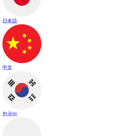
日本語
中文
한국어