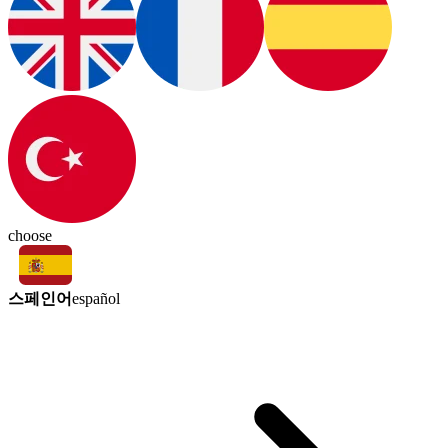
choose
스페인어
español