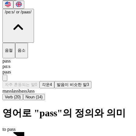
/pɑ:s/
or /paas/
음절
음소
pass
pɑ:s
paas
자주 혼동되는 말
0
각운
4
발음이 비슷한 말
3
mass
lass
bass
Jass
Verb
(
20
)
Noun
(
14
)
영어로 "pass"의 정의와 의미
to pass