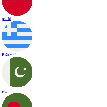
polski
Ελληνικά
اردو