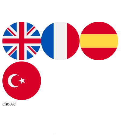
choose