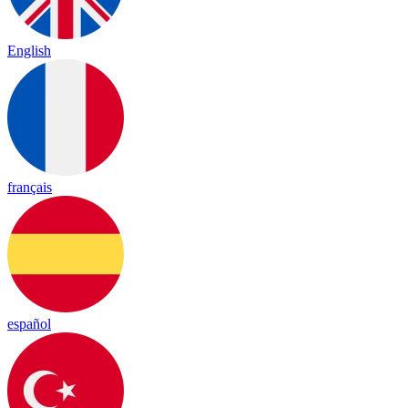
English
français
español