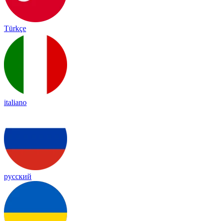
Türkçe
italiano
русский