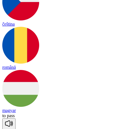
čeština
română
magyar
to
pass