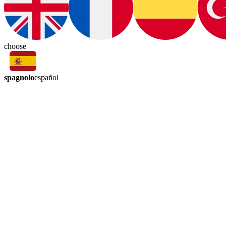
choose
spagnolo
español