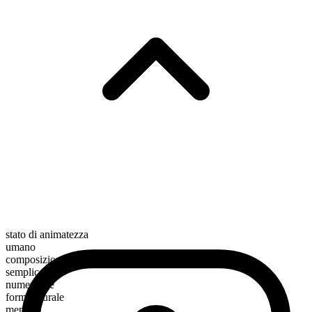
stato di animatezza
umano
composizione morfologica
semplice
numerabile
forma plurale
men