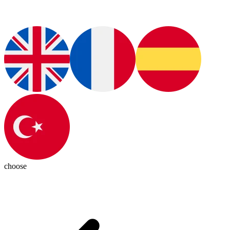
choose