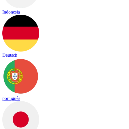
Indonesia
Deutsch
português