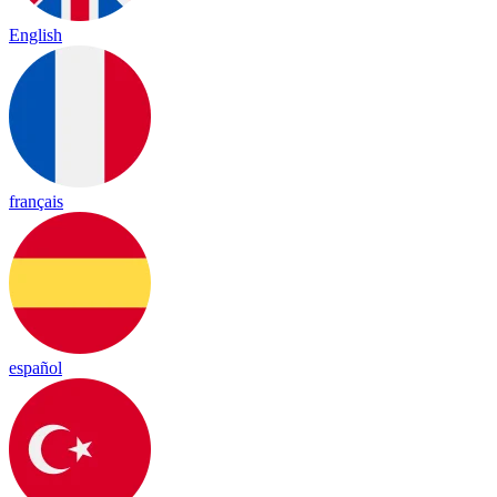
English
français
español