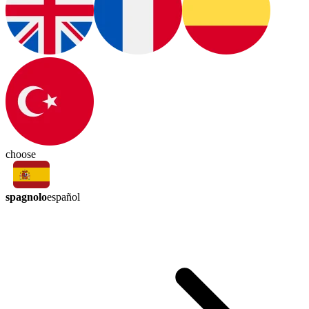
choose
spagnolo
español