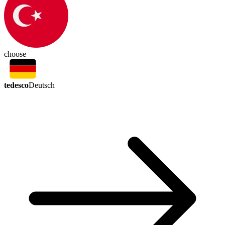
choose
tedesco
Deutsch