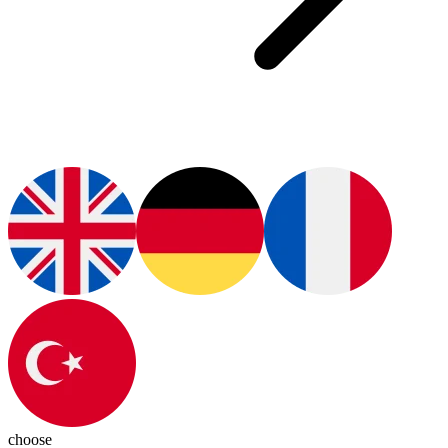
choose