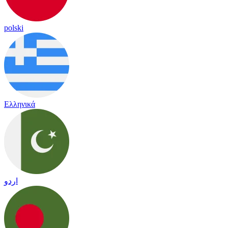
polski
Ελληνικά
اردو