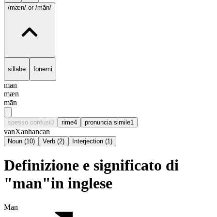
/mæn/
or /mān/
sillabe
fonemi
man
mæn
mān
spesso confusi
0
rime
4
pronuncia simile
1
van
Xan
han
can
Noun
(
10
)
Verb
(
2
)
Interjection
(
1
)
Definizione e significato di
"man"in inglese
Man