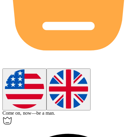
Come on, now—be a
man
.