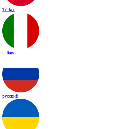
Türkçe
italiano
русский