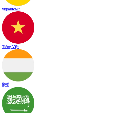
українська
Tiếng Việt
हिन्दी