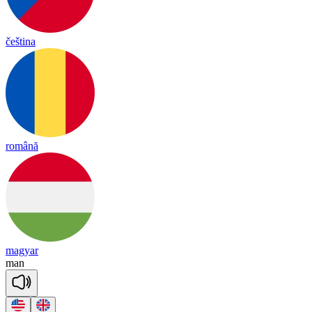
čeština
română
magyar
man