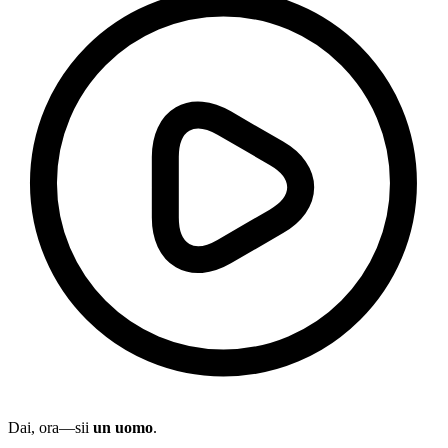
Dai, ora—sii
un uomo
.