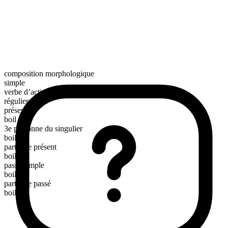
composition morphologique
simple
verbe d’action
régulier
présent
boil
3e personne du singulier
boils
participe présent
boiling
passé simple
boiled
participe passé
boiled