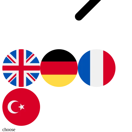
choose