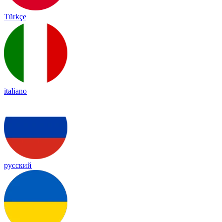
Türkçe
italiano
русский