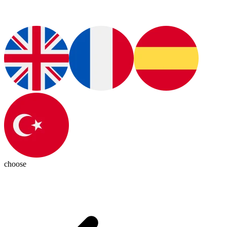
choose