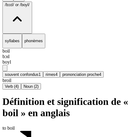
/bɔɪl/
or /boyl/
syllabes
phonèmes
boil
bɔɪl
boyl
souvent confondus
1
rimes
4
prononciation proche
4
broil
Verb
(
4
)
Noun
(
2
)
Définition et signification de «
boil » en anglais
to boil