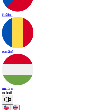
čeština
română
magyar
to
boil