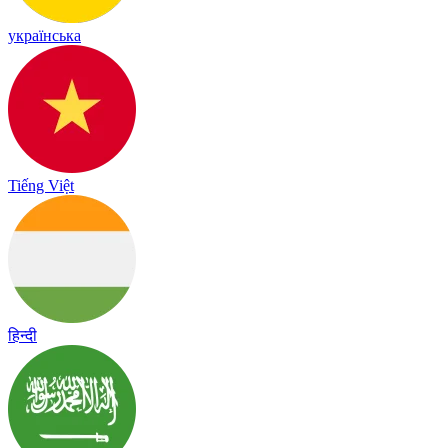
українська
Tiếng Việt
हिन्दी