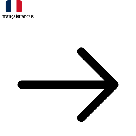
français
français