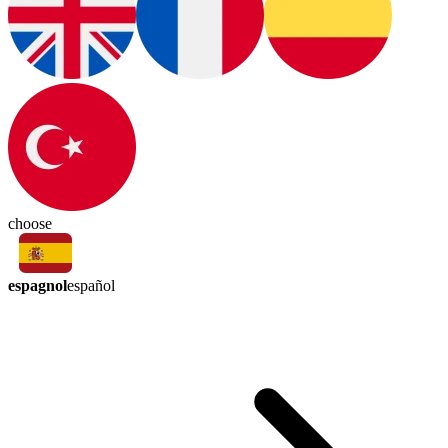
choose
espagnol
español