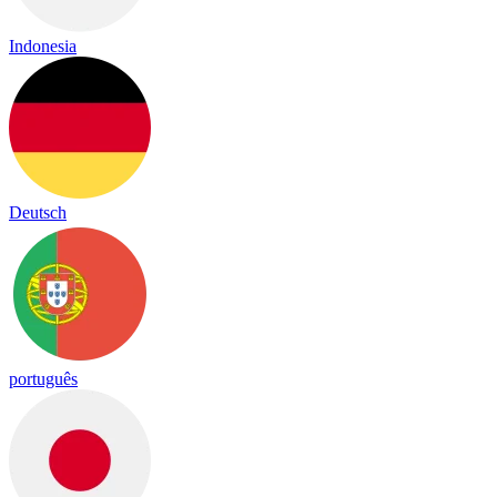
Indonesia
Deutsch
português