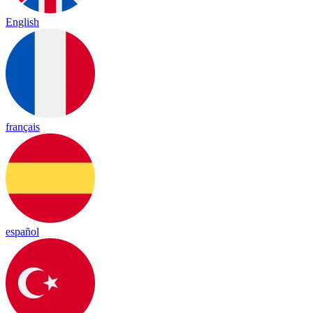
English
français
español