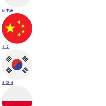
日本語
中文
한국어