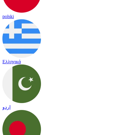
polski
Ελληνικά
اردو