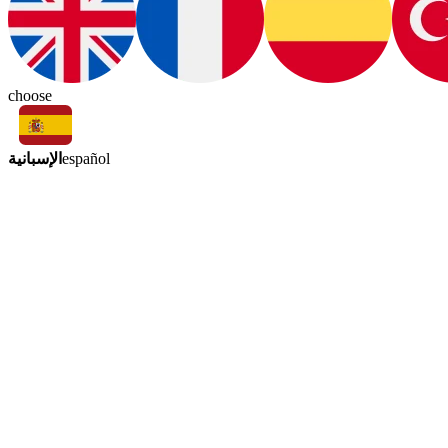
choose
الإسبانية
español