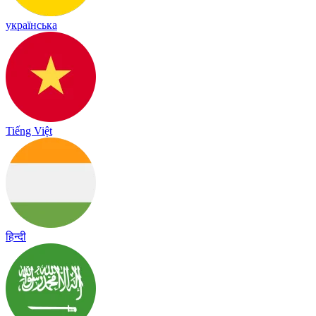
українська
Tiếng Việt
हिन्दी