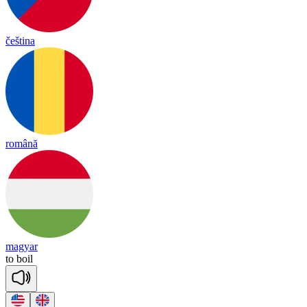
čeština
română
magyar
to
boil