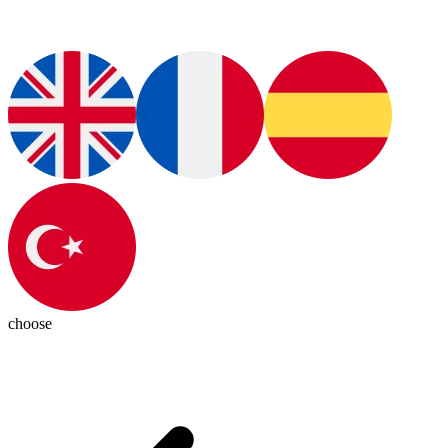
choose