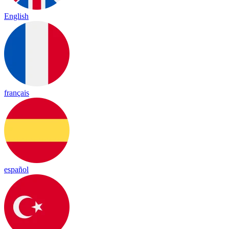
English
français
español