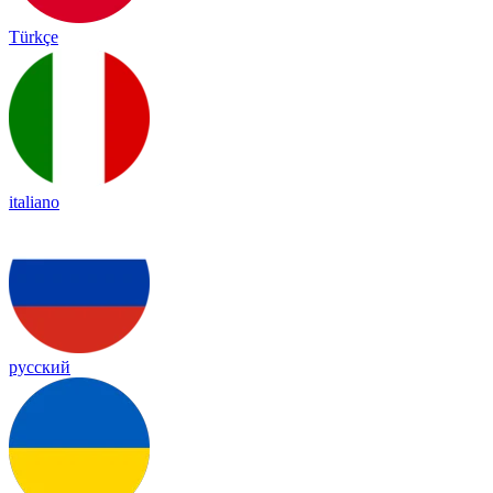
Türkçe
italiano
русский