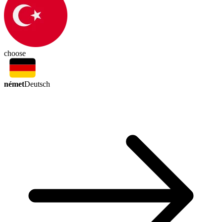
choose
német
Deutsch