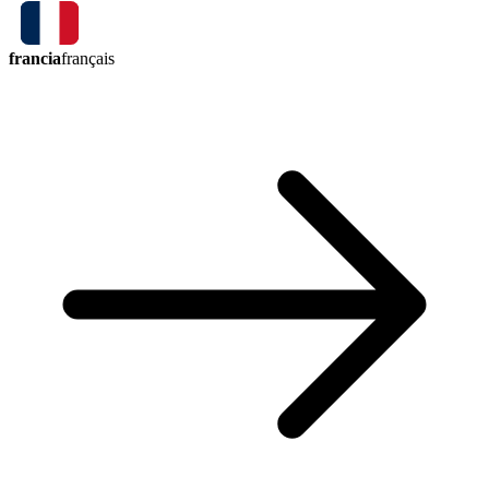
francia
français