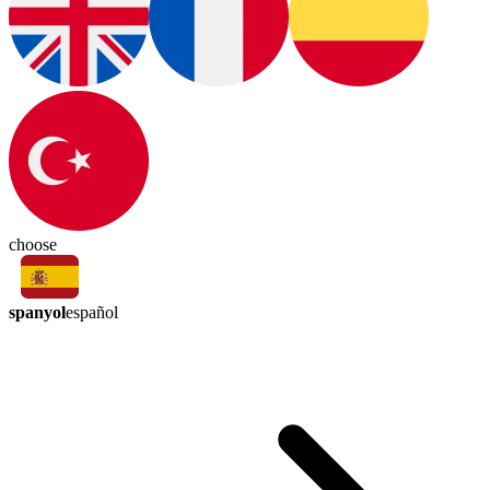
choose
spanyol
español