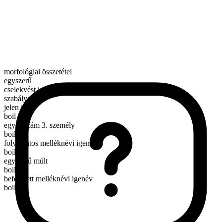
morfológiai összetétel
egyszerű
cselekvést jelentő ige
szabályos
jelen idő
boil
egyes szám 3. személy
boils
folyamatos melléknévi igenév
boiling
egyszerű múlt
boiled
befejezett melléknévi igenév
boiled