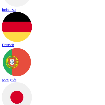
Indonesia
Deutsch
português