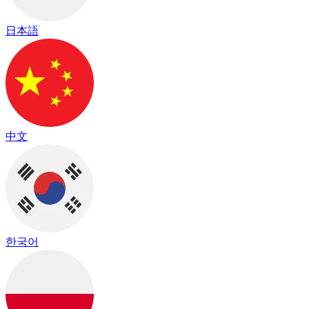
日本語
中文
한국어