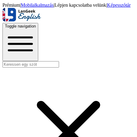
Prémium
|
Mobilalkalmazás
|
Lépjen kapcsolatba velünk
|
Képesszótár
Toggle navigation