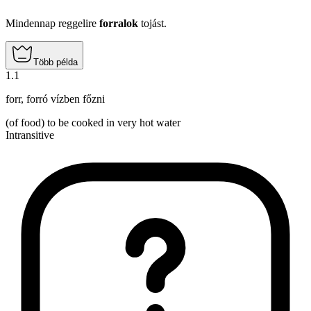
Mindennap reggelire
forralok
tojást.
Több példa
1
.
1
forr
,
forró vízben főzni
(of food) to be cooked in very hot water
Intransitive