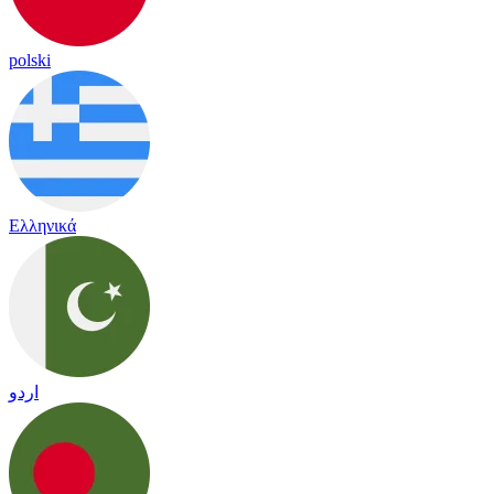
polski
Ελληνικά
اردو