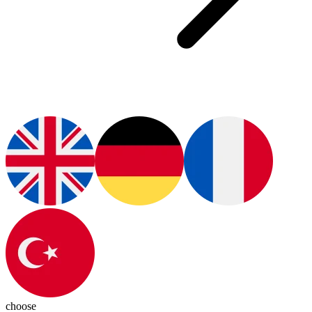
choose