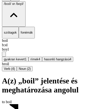
/bɔɪl/
or /boyl/
szótagok
fonémák
boil
bɔɪl
boyl
gyakran kevert
1
rímek
4
hasonló hangzású
4
broil
Verb
(
4
)
Noun
(
2
)
A(z) „boil” jelentése és
meghatározása angolul
to boil