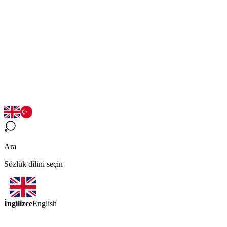
Ara
Sözlük dilini seçin
İngilizce
English