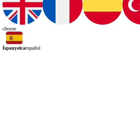
choose
İspanyolca
español