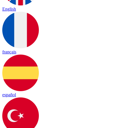
English
français
español