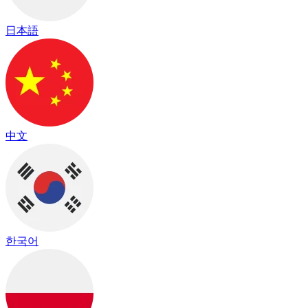
日本語
中文
한국어