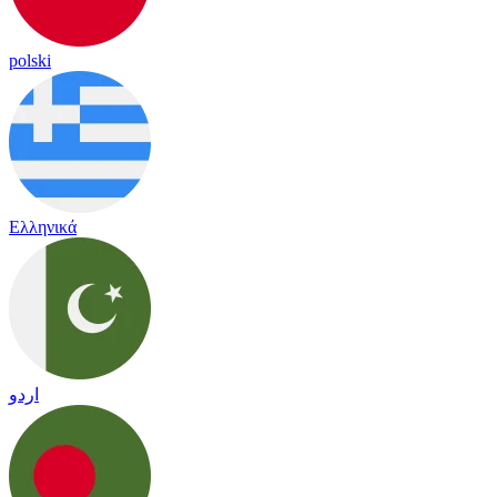
polski
Ελληνικά
اردو