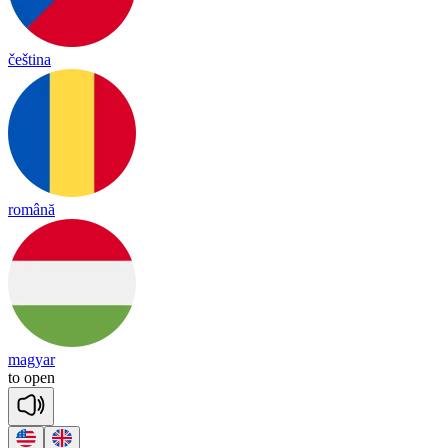
čeština
română
magyar
t
o
o
pen