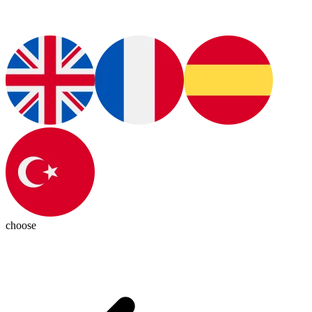
choose