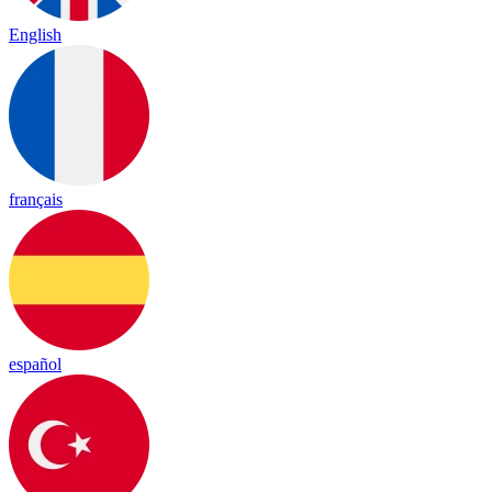
English
français
español