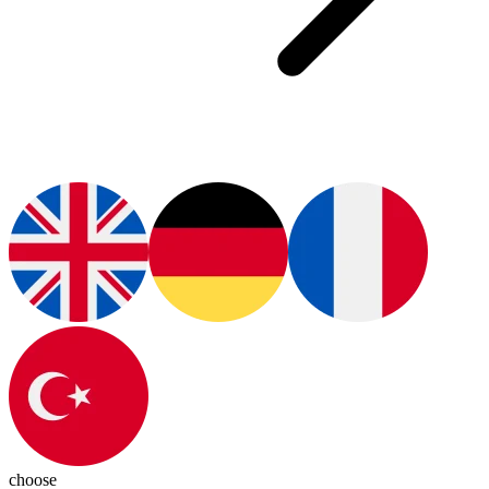
choose