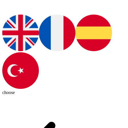
choose