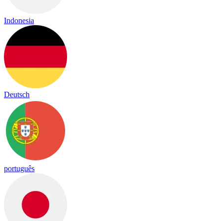
Indonesia
Deutsch
português