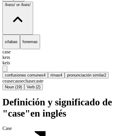
/keɪs/
or /keis/
sílabas
fonemas
case
keɪs
keis
confusiones comunes
4
rimas
4
pronunciación similar
2
cease
cause
chase
caste
Noun
(
19
)
Verb
(
2
)
Definición y significado de
"case"en inglés
Case