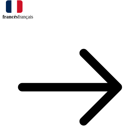
francés
français