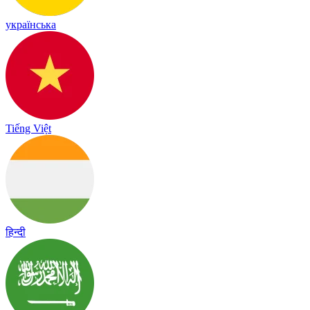
українська
Tiếng Việt
हिन्दी