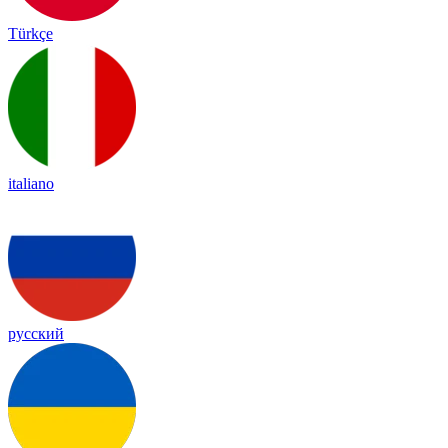
Türkçe
italiano
русский