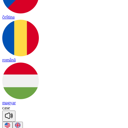
čeština
română
magyar
case