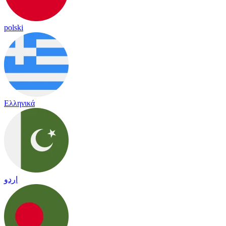
polski
Ελληνικά
اردو