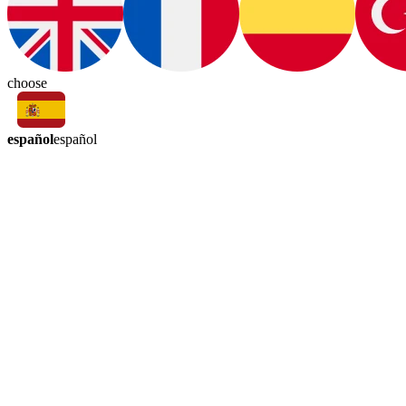
choose
español
español