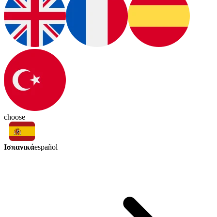
choose
Ισπανικά
español