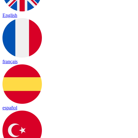
English
français
español