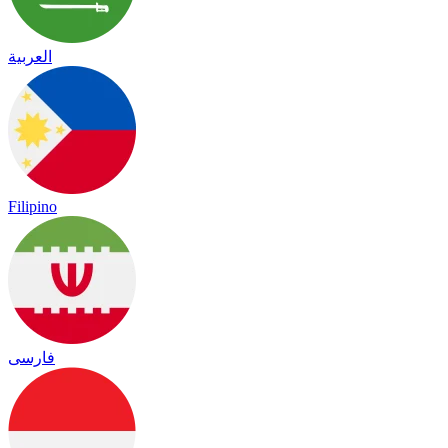
العربية
Filipino
فارسی