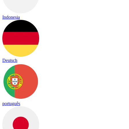
Indonesia
Deutsch
português