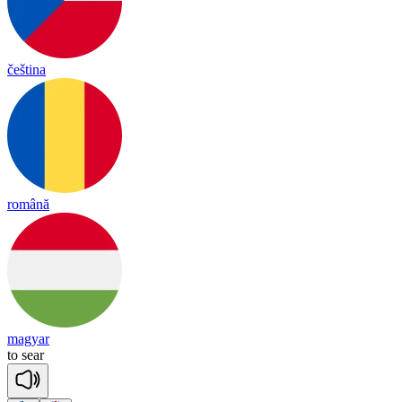
čeština
română
magyar
to
sear