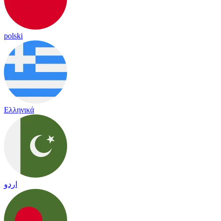
polski
Ελληνικά
اردو