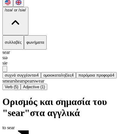
/sɪə/
or /sie/
συλλαβές
φωνήματα
sear
sɪə
sie
συχνά συγχέονται
4
ομοιοκαταληξίες
4
παρόμοια προφορά
4
smear
shear
spear
swear
Verb
(
5
)
Adjective
(
1
)
Ορισμός και σημασία του
"sear"στα αγγλικά
to sear