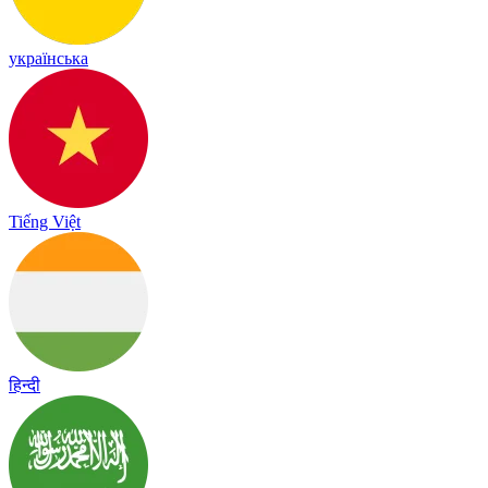
українська
Tiếng Việt
हिन्दी