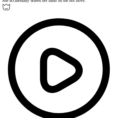
She accidentally
seared
her hand on the hot stove.