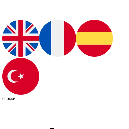
choose