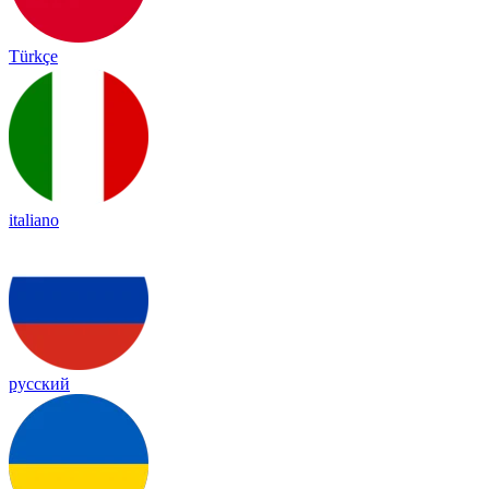
Türkçe
italiano
русский