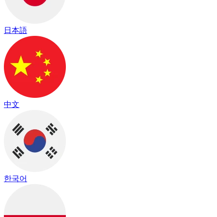
日本語
中文
한국어