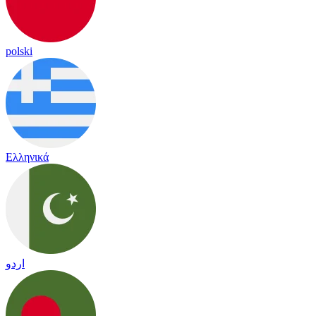
polski
Ελληνικά
اردو