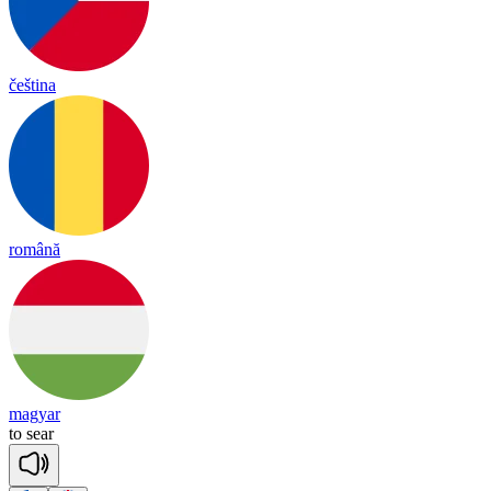
čeština
română
magyar
to
sear