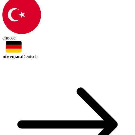
choose
німецька
Deutsch