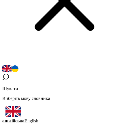
Шукати
Виберіть мову словника
англійська
English