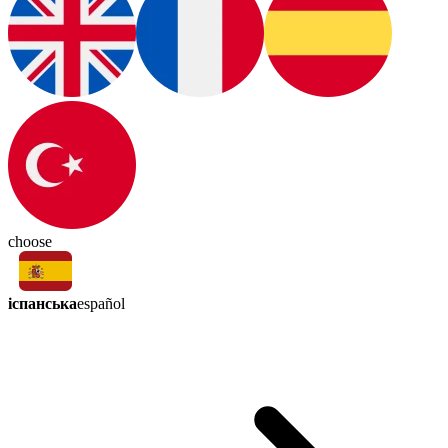
choose
іспанська
español