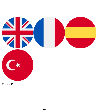
choose