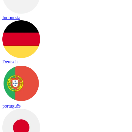
Indonesia
Deutsch
português