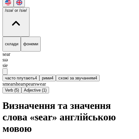
/sɪə/
or /sie/
склади
фонеми
sear
sɪə
sie
часто плутають
4
рими
4
схожі за звучанням
4
smear
shear
spear
swear
Verb
(
5
)
Adjective
(
1
)
Визначення та значення
слова «sear» англійською
мовою