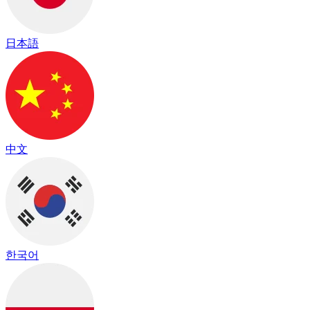
日本語
中文
한국어