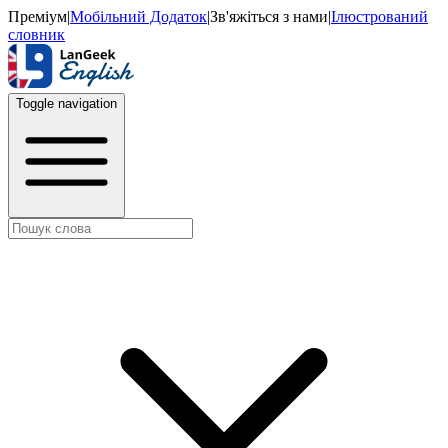
Преміум
|
Мобільний Додаток
|
Зв'яжіться з нами
|
Ілюстрований
словник
Toggle navigation