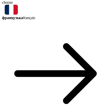
choose
французька
français