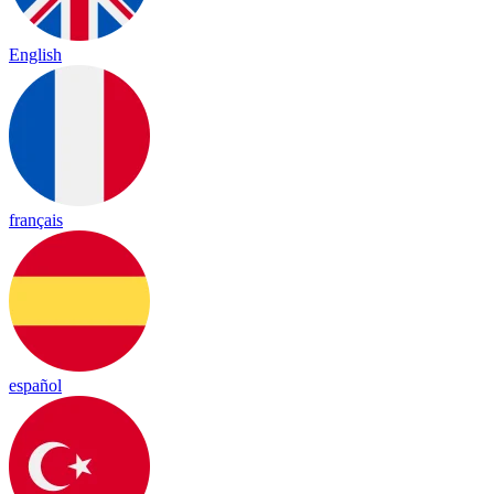
English
français
español