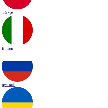
Türkçe
italiano
русский