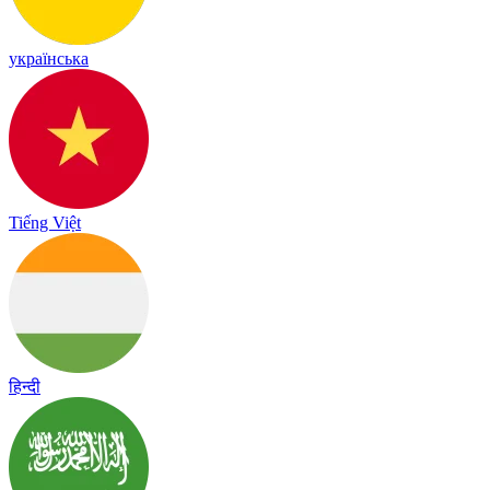
українська
Tiếng Việt
हिन्दी