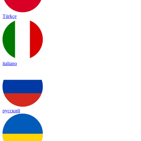
Türkçe
italiano
русский