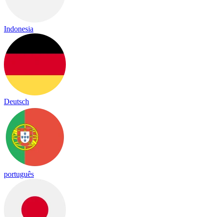
Indonesia
Deutsch
português