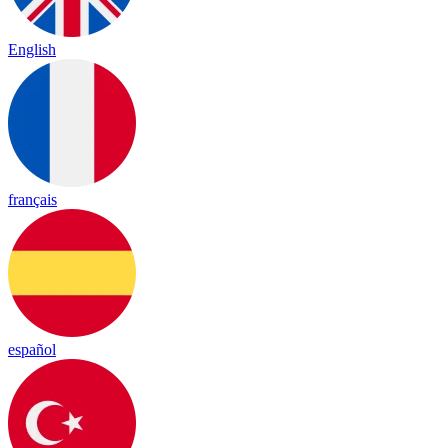
English
français
español