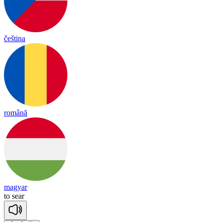
čeština
română
magyar
to
sear