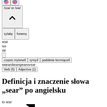
/sɪə/
or /sie/
sylaby
fonemy
sear
sɪə
sie
często mylone
4
rymy
4
podobnie brzmiące
4
smear
shear
spear
swear
Verb
(
5
)
Adjective
(
1
)
Definicja i znaczenie słowa
„sear” po angielsku
to sear