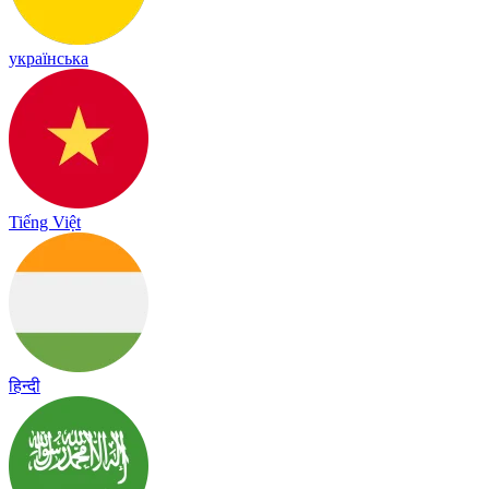
українська
Tiếng Việt
हिन्दी