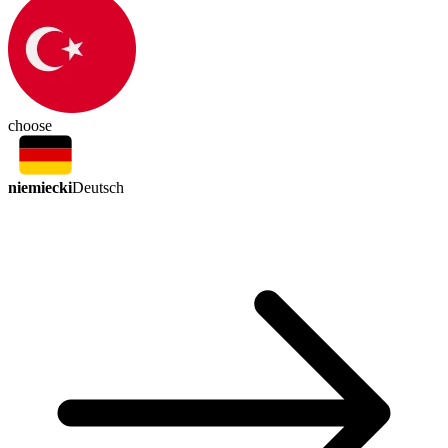
choose
niemiecki
Deutsch