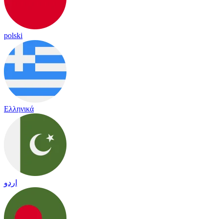
polski
Ελληνικά
اردو