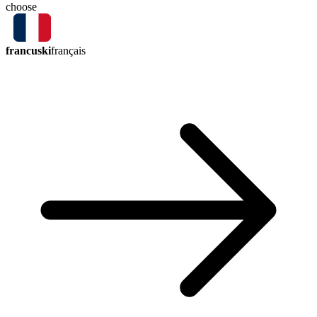
choose
francuski
français