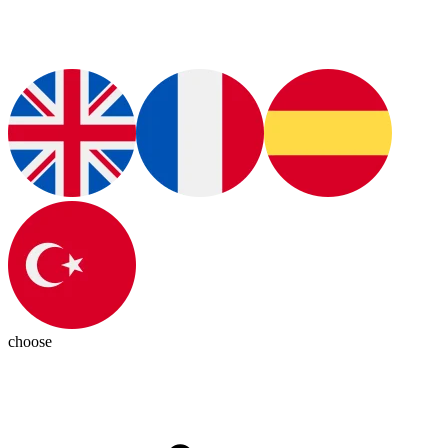
choose