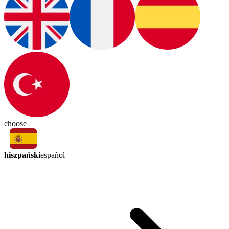
choose
hiszpański
español