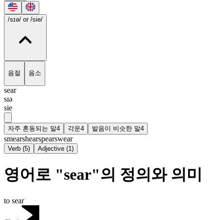
/sɪə/
or /sie/
음절
음소
sear
sɪə
sie
자주 혼동되는 말
4
각운
4
발음이 비슷한 말
4
smear
shear
spear
swear
Verb
(
5
)
Adjective
(
1
)
영어로 "sear"의 정의와 의미
to sear