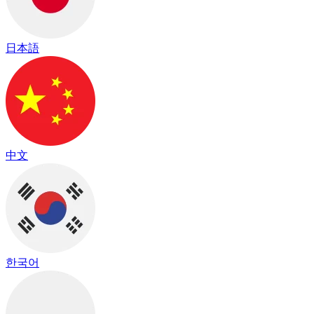
日本語
中文
한국어