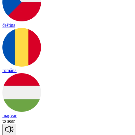
čeština
română
magyar
to
sear