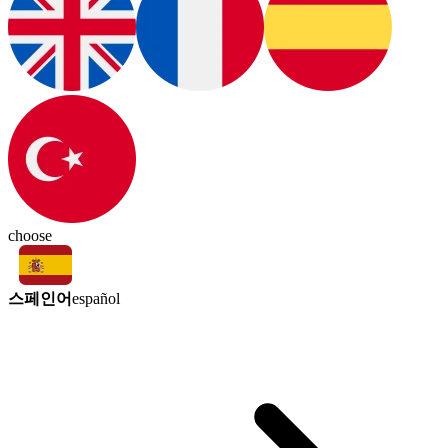
choose
스페인어
español