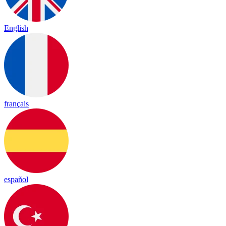
English
français
español