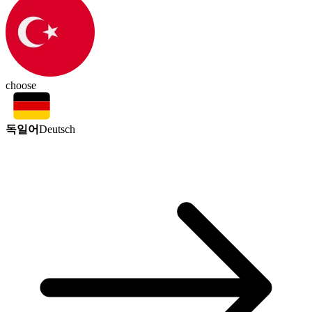
choose
독일어
Deutsch