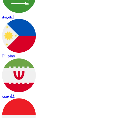
العربية
Filipino
فارسی