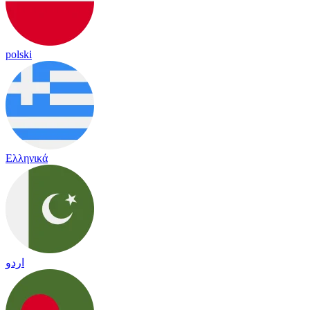
polski
Ελληνικά
اردو