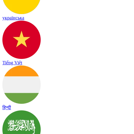
українська
Tiếng Việt
हिन्दी