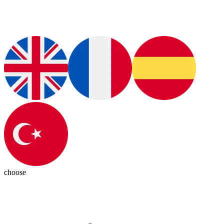
choose