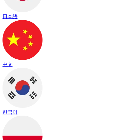
日本語
中文
한국어