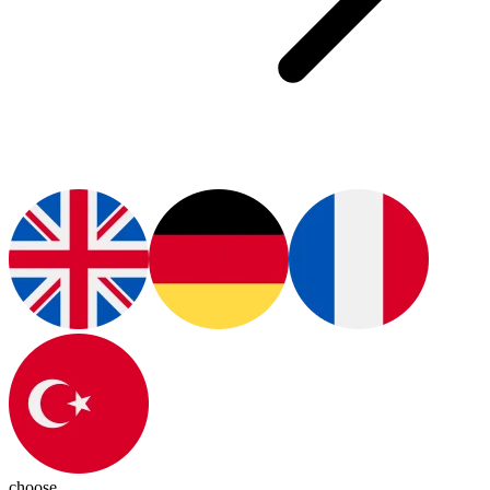
choose