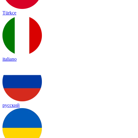
Türkçe
italiano
русский