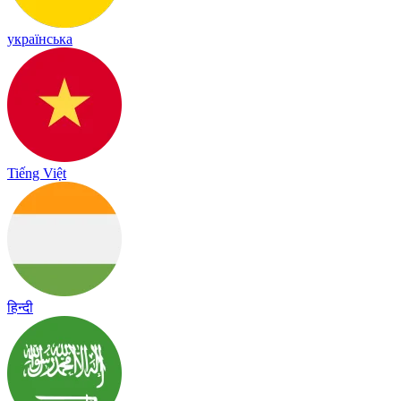
українська
Tiếng Việt
हिन्दी