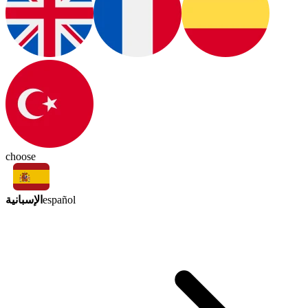
choose
الإسبانية
español