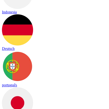
Indonesia
Deutsch
português