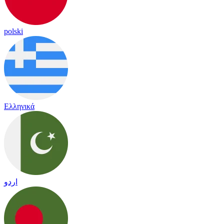
polski
Ελληνικά
اردو