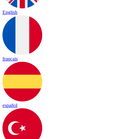
English
français
español