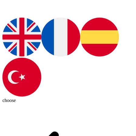
choose