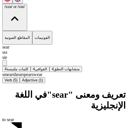
/sɪə/
or /sie/
الفونيمات
المقاطع الصوتية
sear
sɪə
sie
4
كلمات ملتبسة
4
القوافي
4
متشابهات النطق
smear
shear
spear
swear
Verb
(
5
)
Adjective
(
1
)
تعريف ومعنى "sear"في اللغة
الإنجليزية
to sear