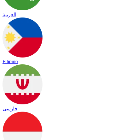
العربية
Filipino
فارسی