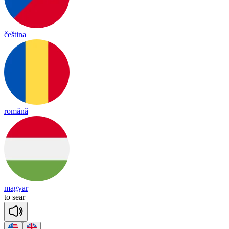
čeština
română
magyar
to
sear