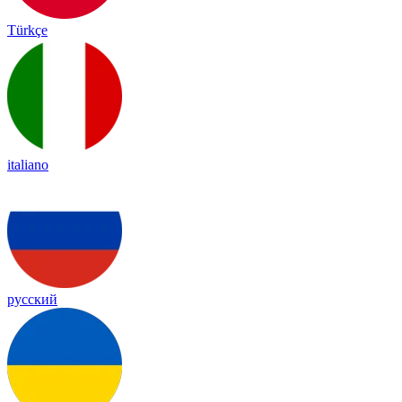
Türkçe
italiano
русский