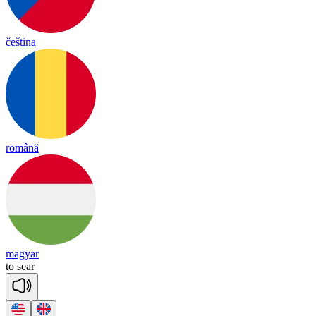
čeština
română
magyar
to
sear