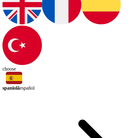
choose
spaniolă
español