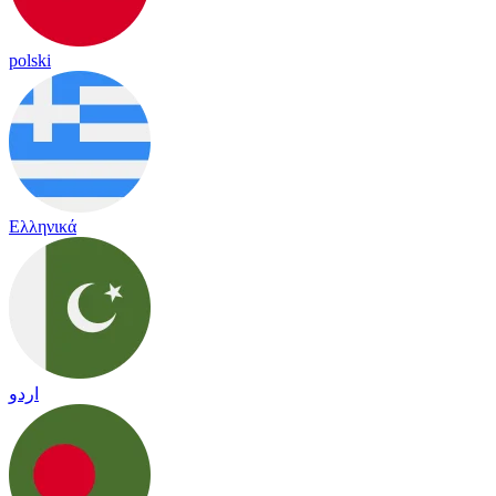
polski
Ελληνικά
اردو