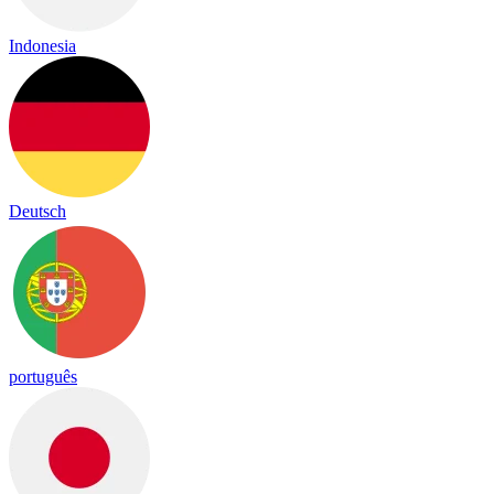
Indonesia
Deutsch
português