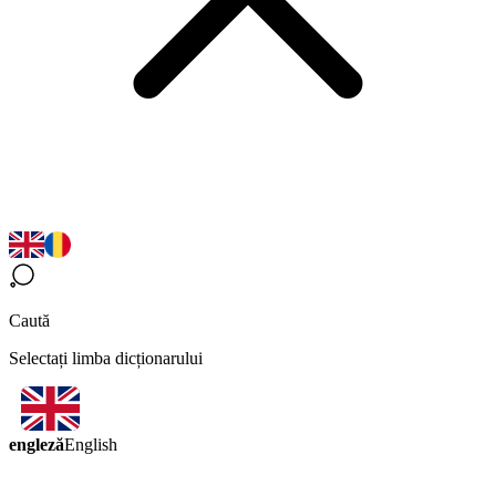
Caută
Selectați limba dicționarului
engleză
English