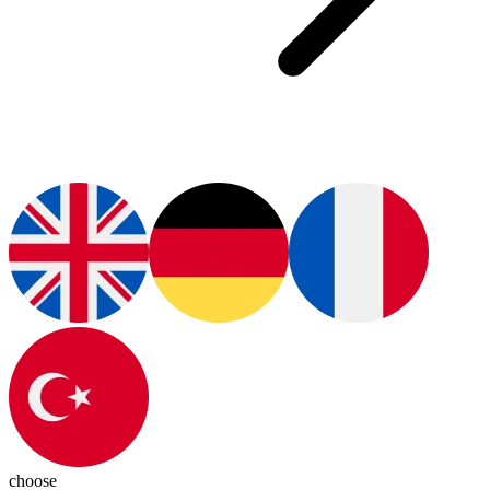
choose