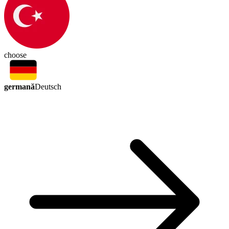
choose
germană
Deutsch