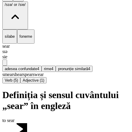
/sɪə/
or /sie/
silabe
foneme
sear
sɪə
sie
adesea confundate
4
rime
4
pronunție similară
4
smear
shear
spear
swear
Verb
(
5
)
Adjective
(
1
)
Definiția și sensul cuvântului
„sear” în engleză
to sear