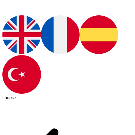
choose