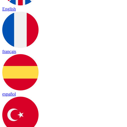
English
français
español