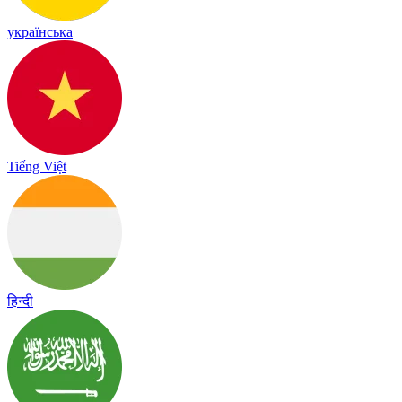
українська
Tiếng Việt
हिन्दी