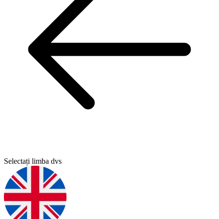
Selectați limba dvs