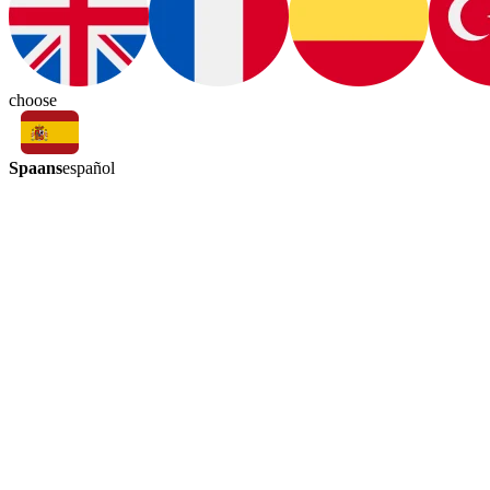
choose
Spaans
español