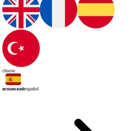
choose
испанский
español