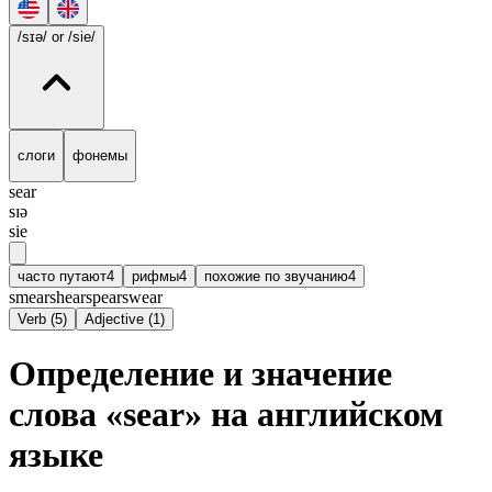
/sɪə/
or /sie/
слоги
фонемы
sear
sɪə
sie
часто путают
4
рифмы
4
похожие по звучанию
4
smear
shear
spear
swear
Verb
(
5
)
Adjective
(
1
)
Определение и значение
слова «sear» на английском
языке