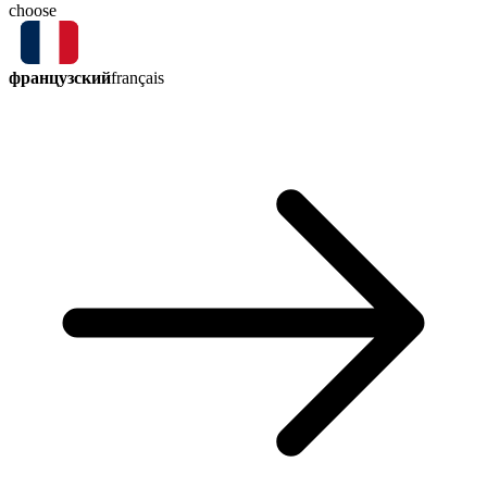
choose
французский
français