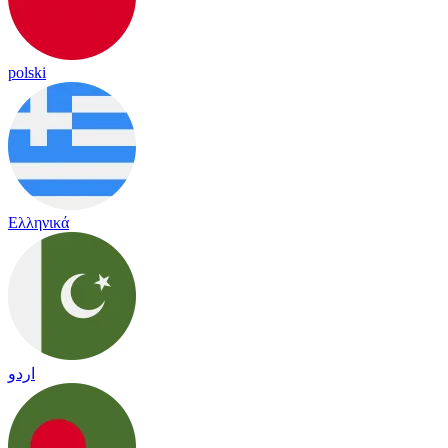
polski
Ελληνικά
اردو