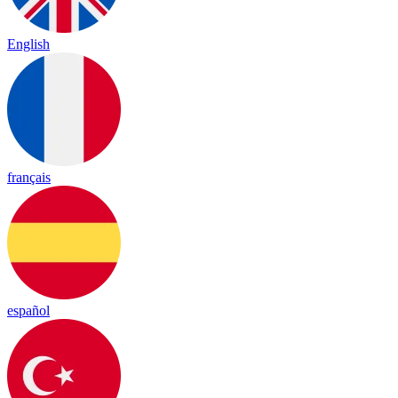
English
français
español