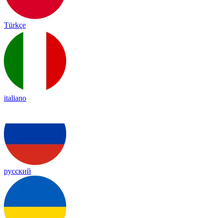
Türkçe
italiano
русский