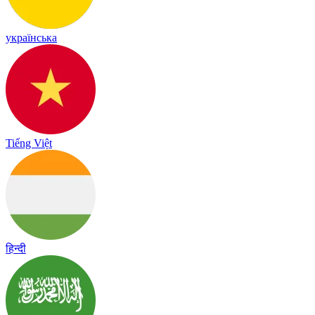
українська
Tiếng Việt
हिन्दी