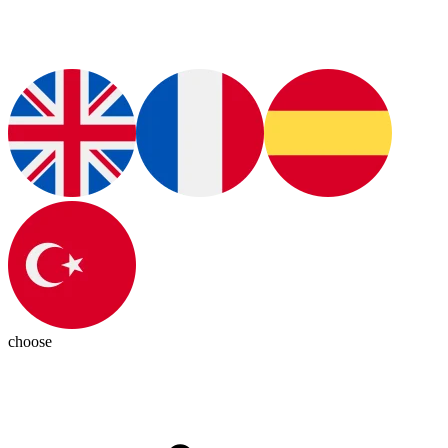
choose