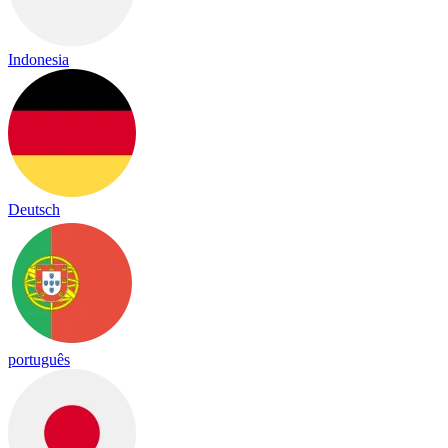
Indonesia
Deutsch
português