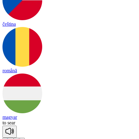
čeština
română
magyar
to
sear