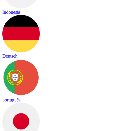
Indonesia
Deutsch
português