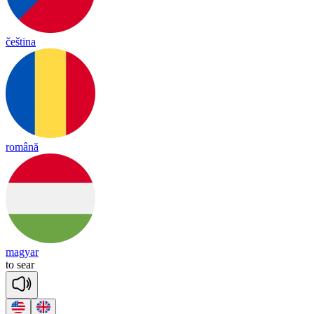
čeština
română
magyar
to
sear