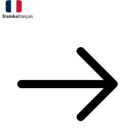
franska
français