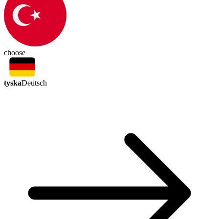
choose
tyska
Deutsch