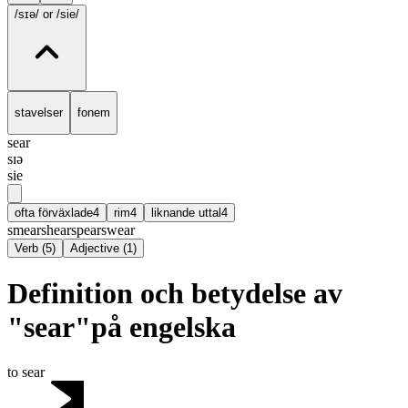
/sɪə/
or /sie/
stavelser
fonem
sear
sɪə
sie
ofta förväxlade
4
rim
4
liknande uttal
4
smear
shear
spear
swear
Verb
(
5
)
Adjective
(
1
)
Definition och betydelse av
"sear"på engelska
to sear