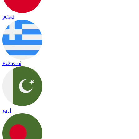
polski
Ελληνικά
اردو