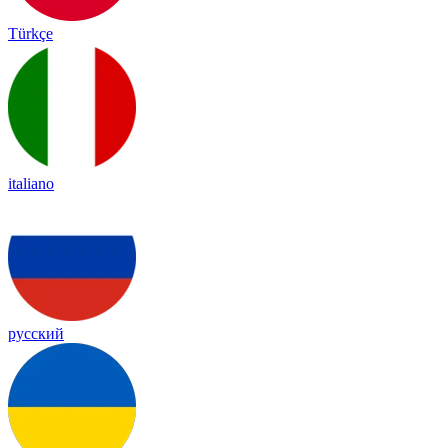
Türkçe
italiano
русский