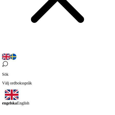
Sök
Välj ordboksspråk
engelska
English