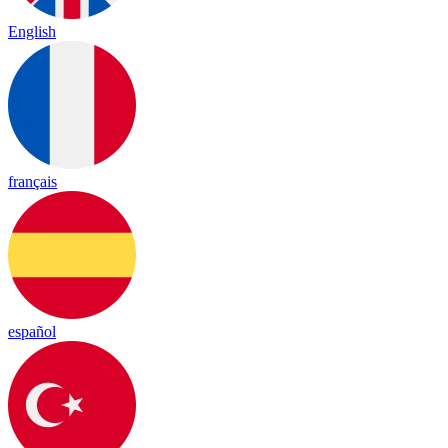
English
français
español