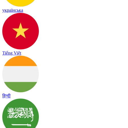
українська
Tiếng Việt
हिन्दी