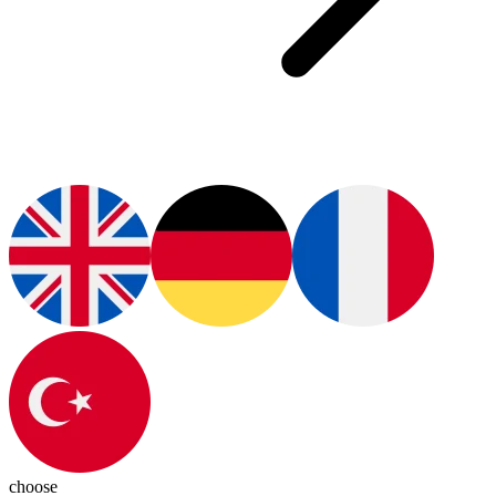
choose