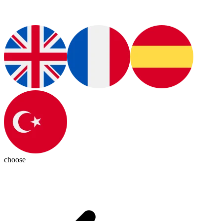
choose