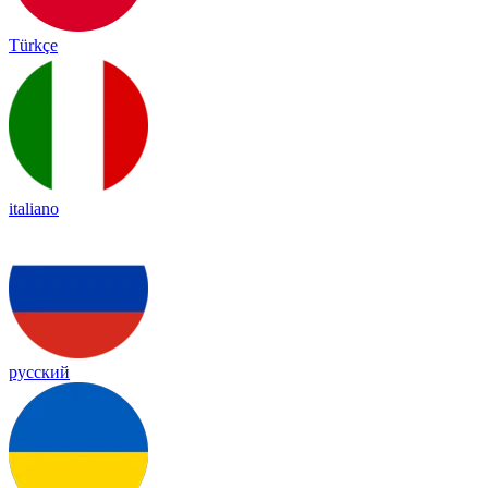
Türkçe
italiano
русский