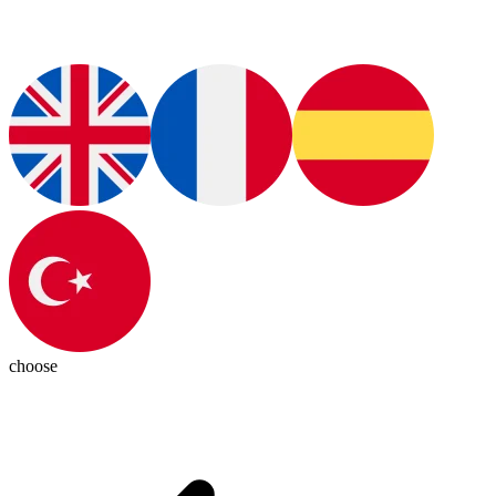
choose