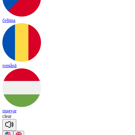
čeština
română
magyar
clear