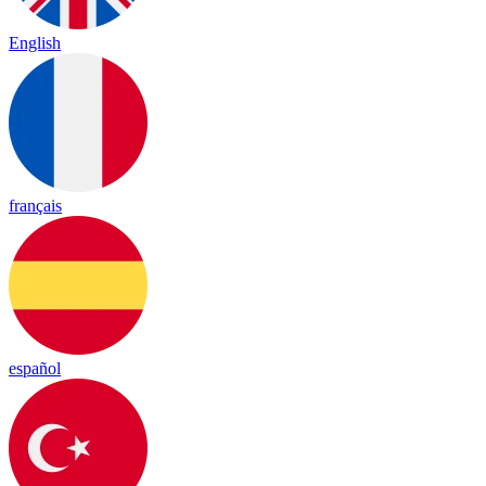
English
français
español