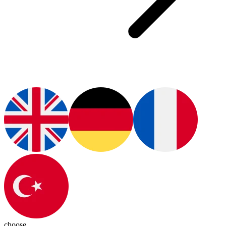
choose