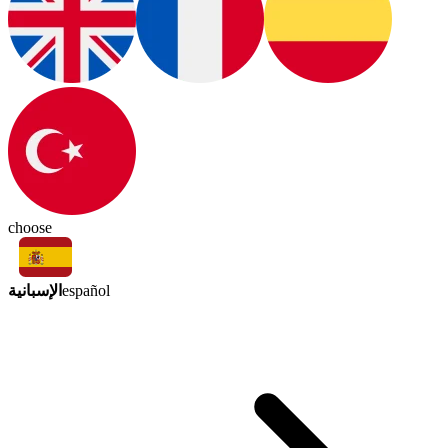
choose
الإسبانية
español