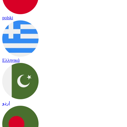
polski
Ελληνικά
اردو