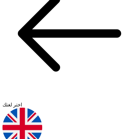
اختر لغتك