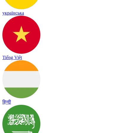
українська
Tiếng Việt
हिन्दी