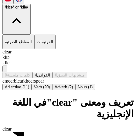
/klɪə/
or /klie/
الفونيمات
المقاطع الصوتية
clear
klɪə
klie
0
كلمات ملتبسة
4
القوافي
0
متشابهات النطق
emeer
blear
kheer
spear
Adjective
(
11
)
Verb
(
20
)
Adverb
(
2
)
Noun
(
1
)
تعريف ومعنى "clear"في اللغة
الإنجليزية
clear