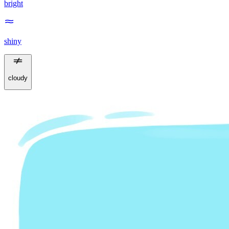
bright
shiny
cloudy