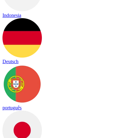
Indonesia
Deutsch
português