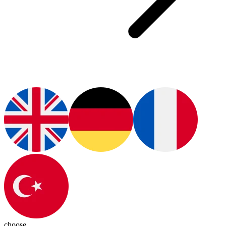
choose