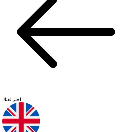
اختر لغتك