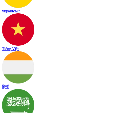
українська
Tiếng Việt
हिन्दी