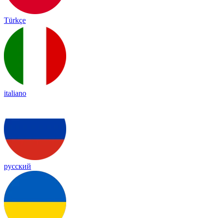
Türkçe
italiano
русский