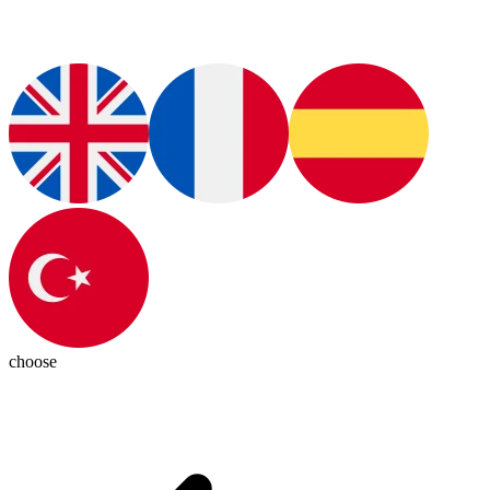
choose