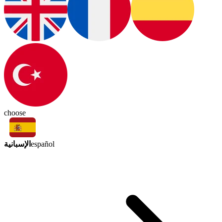
choose
الإسبانية
español