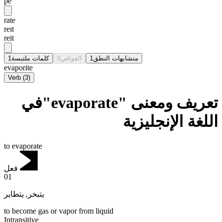
pē
rate
reɪt
reit
1
كلمات ملتبسة
0
القوافي
1
متشابهات النطق
evaporite
Verb
(
3
)
تعريف ومعنى "evaporate"في
اللغة الإنجليزية
to evaporate
فعل
01
يتطاير
,
يتبخر
to become gas or vapor from liquid
Intransitive