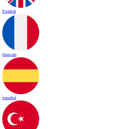
English
français
español