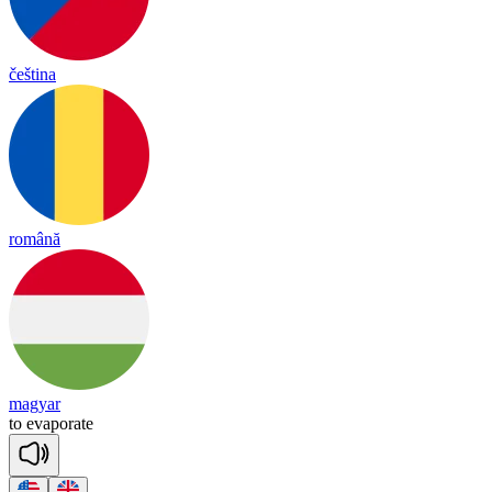
čeština
română
magyar
to
e
va
po
rate