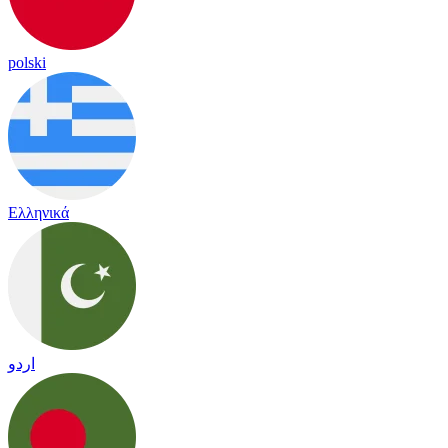
polski
Ελληνικά
اردو