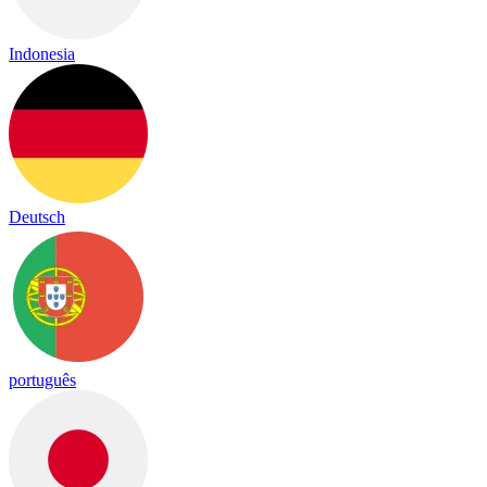
Indonesia
Deutsch
português