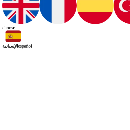
choose
الإسبانية
español