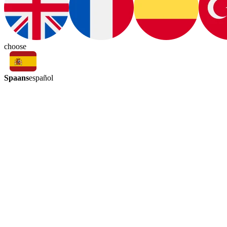
choose
Spaans
español