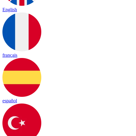
English
français
español