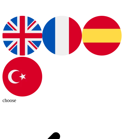
choose