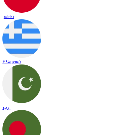
polski
Ελληνικά
اردو