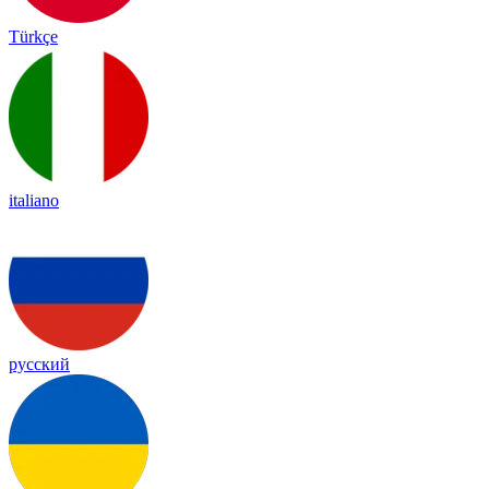
Türkçe
italiano
русский