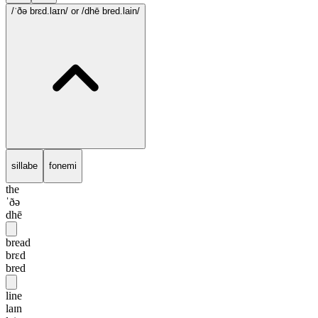
/ˈðə brɛd.laɪn/
or /dhē bred.lain/
sillabe
fonemi
the
ˈðə
dhē
bread
brɛd
bred
line
laɪn