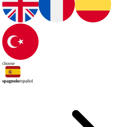
choose
spagnolo
español