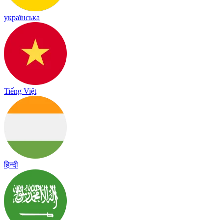
українська
Tiếng Việt
हिन्दी