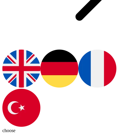
choose