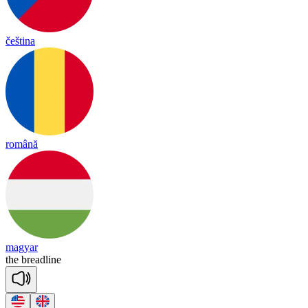
čeština
română
magyar
the
bread
line