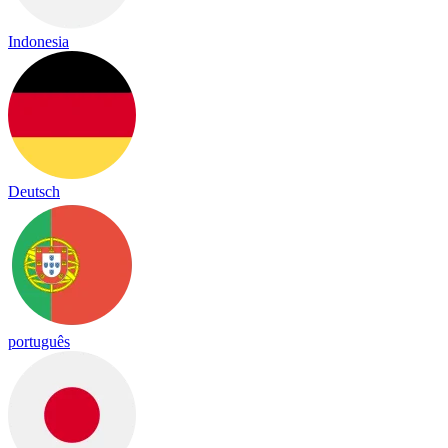
Indonesia
Deutsch
português