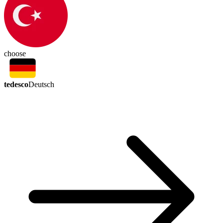
choose
tedesco
Deutsch