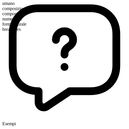
umano
composizione morfologica
composto
numerabile
forma plurale
breadlines
Esempi