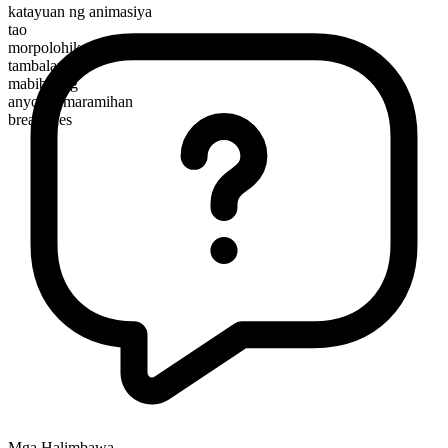
katayuan ng animasiya
tao
morpolohikal na kayarian
tambalan
mabibilang
anyo ng maramihan
breadlines
Mga Halimbawa