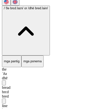
/ˈðə brɛd.laɪn/
or /dhē bred.lain/
mga pantig
mga ponema
the
ˈðə
dhē
bread
brɛd
bred
line