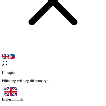
Hanapin
Piliin ang wika ng diksyunaryo
Ingles
English