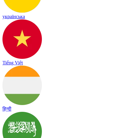
українська
Tiếng Việt
हिन्दी