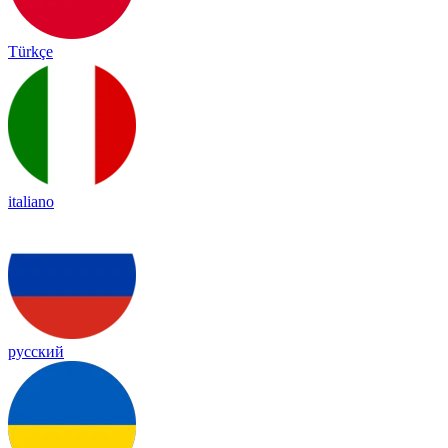
Türkçe
italiano
русский