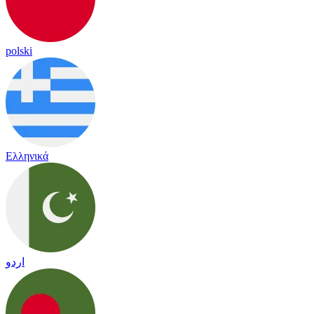
polski
Ελληνικά
اردو