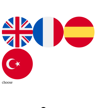
choose