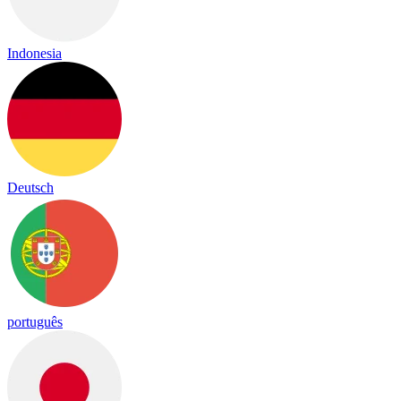
Indonesia
Deutsch
português