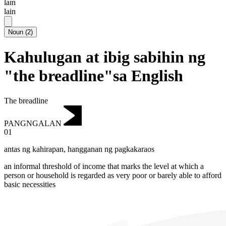
laɪn
lain
Noun
(
2
)
Kahulugan at ibig sabihin ng
"the breadline"sa English
The breadline
PANGNGALAN
01
antas ng kahirapan
,
hangganan ng pagkakaraos
an informal threshold of income that marks the level at which a
person or household is regarded as very poor or barely able to afford
basic necessities