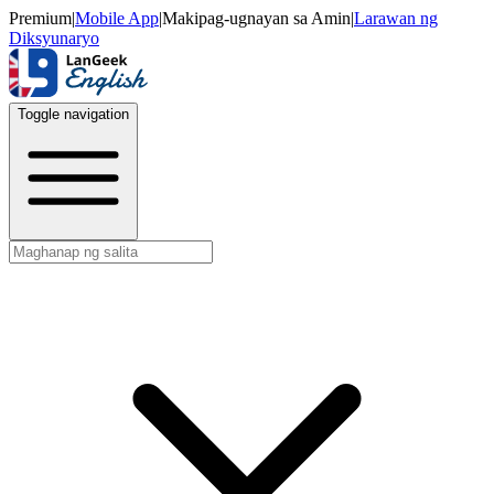
Premium
|
Mobile App
|
Makipag-ugnayan sa Amin
|
Larawan ng
Diksyunaryo
Toggle navigation