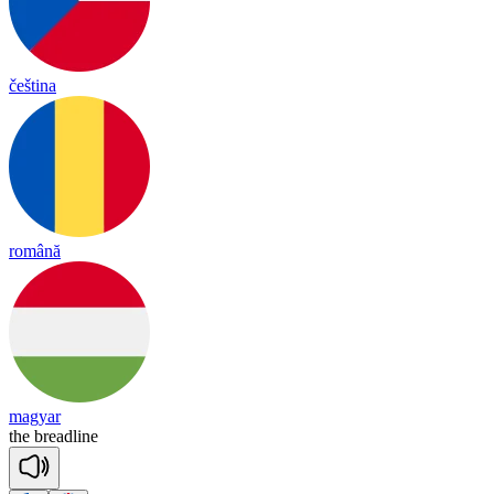
čeština
română
magyar
the
bread
line