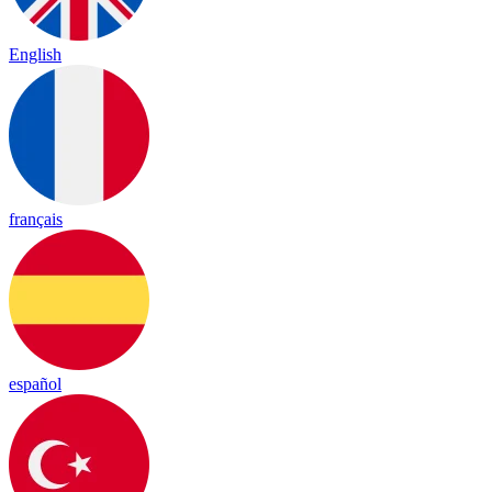
English
français
español