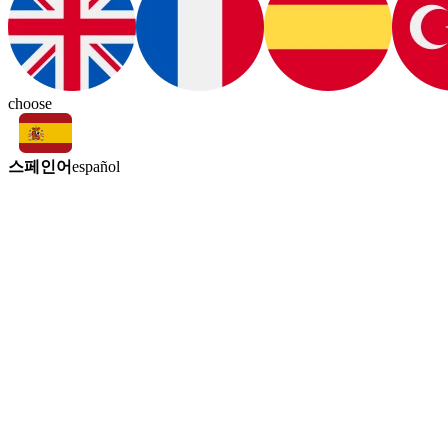
choose
스페인어
español