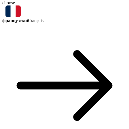
choose
французский
français