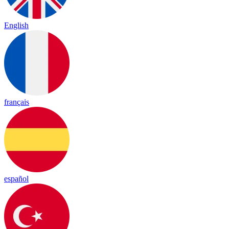
English
français
español