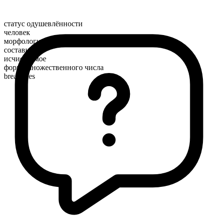
статус одушевлённости
человек
морфологический состав
составное
исчисляемое
форма множественного числа
breadlines