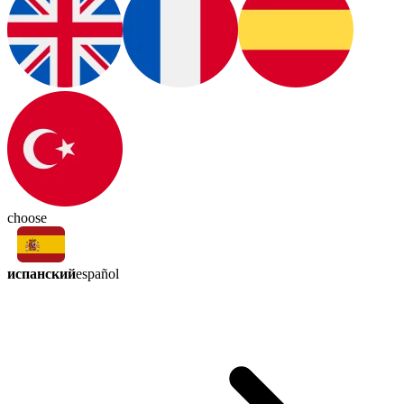
choose
испанский
español