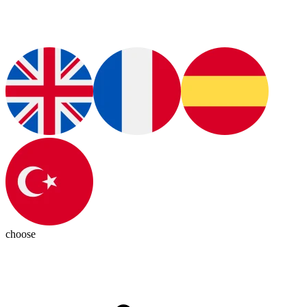
choose