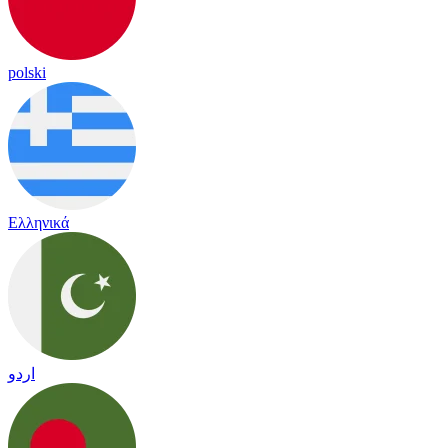
polski
Ελληνικά
اردو