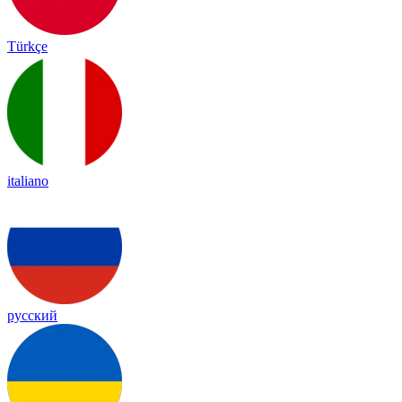
Türkçe
italiano
русский