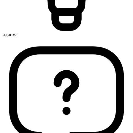
идиома