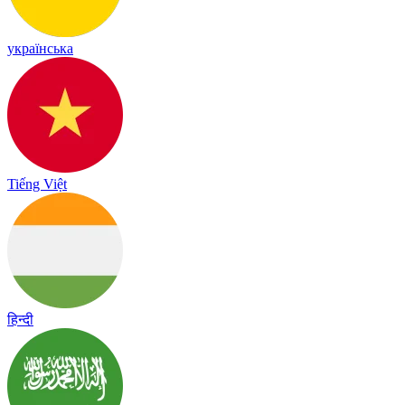
українська
Tiếng Việt
हिन्दी