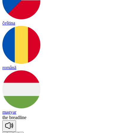
čeština
română
magyar
the
bread
line