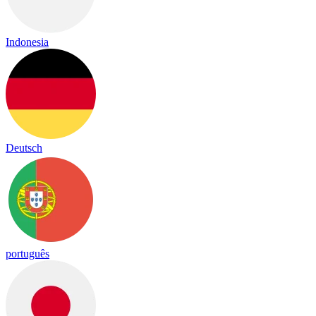
Indonesia
Deutsch
português