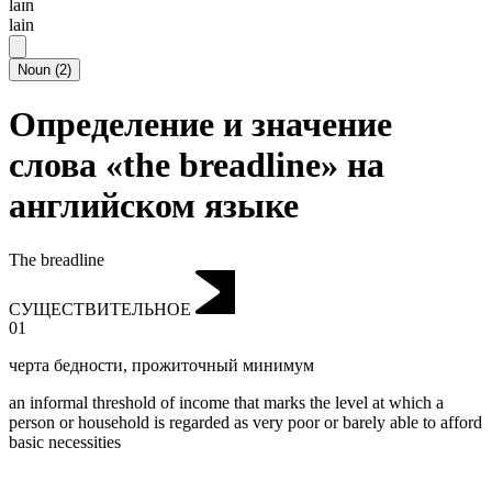
laɪn
lain
Noun
(
2
)
Определение и значение
слова «the breadline» на
английском языке
The breadline
СУЩЕСТВИТЕЛЬНОЕ
01
черта бедности
,
прожиточный минимум
an informal threshold of income that marks the level at which a
person or household is regarded as very poor or barely able to afford
basic necessities