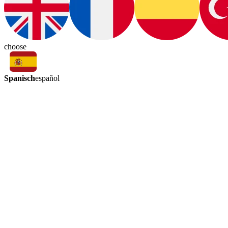
choose
Spanisch
español